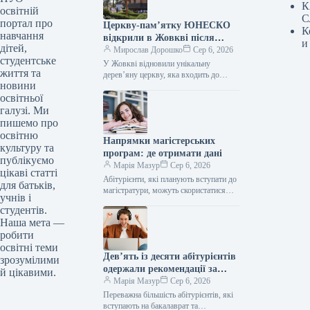
К
освітній
С
портал про
Церкву-пам’ятку ЮНЕСКО
К
навчання
відкрили в Жовкві після
и
дітей,
реставрації
Мирослав Дорошко
Сер 6, 2026
студентське
У Жовкві відновили унікальну
життя та
дерев’яну церкву, яка входить до
новини
списку ЮНЕСКО 06.08.2026 17:59
освітньої
Укрінформ У місті Жовква, що на
Львівщині,…
галузі. Ми
пишемо про
освітню
Напрямки магістерських
культуру та
програм: де отримати дані
публікуємо
Марія Мазур
Сер 6, 2026
цікаві статті
Абітурієнти, які планують вступати до
для батьків,
магістратури, можуть скористатися
учнів і
пошуковою системою
студентів.
Вступ.ОСВІТА.UA. Це ефективна
Наша мета —
онлайн-платформа, створена для того,
робити
щоб допомогти майбутнім…
освітні теми
Дев’ять із десяти абітурієнтів
зрозумілими
одержали рекомендації за
й цікавими.
першим, другим або третім
Марія Мазур
Сер 6, 2026
пріоритетом.
Переважна більшість абітурієнтів, які
вступають на бакалаврат та