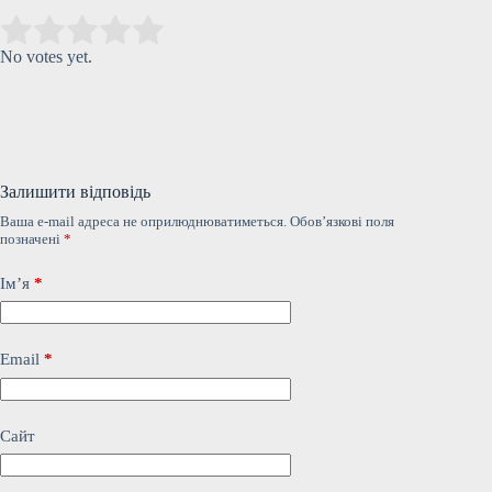
Submit Rating
Rate this item:
No votes yet.
Залишити відповідь
Ваша e-mail адреса не оприлюднюватиметься.
Обов’язкові поля
позначені
*
Ім’я
*
Email
*
Сайт