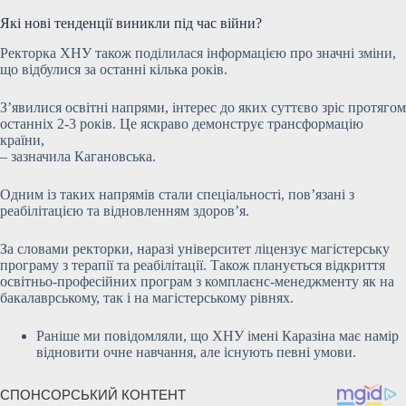
Які нові тенденції виникли під час війни?
Ректорка ХНУ також поділилася інформацією про значні зміни,
що відбулися за останні кілька років.
З’явилися освітні напрями, інтерес до яких суттєво зріс протягом
останніх 2-3 років. Це яскраво демонструє трансформацію
країни,
– зазначила Кагановська.
Одним із таких напрямів стали спеціальності, пов’язані з
реабілітацією та відновленням здоров’я.
За словами ректорки, наразі університет ліцензує магістерську
програму з терапії та реабілітації. Також планується відкриття
освітньо-професійних програм з комплаєнс-менеджменту як на
бакалаврському, так і на магістерському рівнях.
Раніше ми повідомляли, що ХНУ імені Каразіна має намір
відновити очне навчання, але існують певні умови.