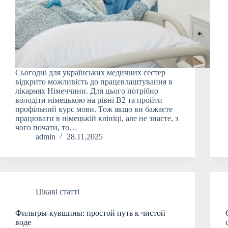
Сьогодні для українських медичних сестер
відкрито можливість до працевлаштування в
лікарнях Німеччини. Для цього потрібно
володіти німецькою на рівні В2 та пройти
профільний курс мови. Тож якщо ви бажаєте
працювати в німецькій клініці, але не знаєте, з
чого почати, то…
admin
28.11.2025
Цікаві статті
Фильтры-кувшины: простой путь к чистой
воде