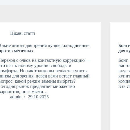
Цікаві статті
Какие линзы для зрения лучше: однодневные
Бонги
против месячных
для к
Переход с очков на контактную коррекцию —
Бонг 
это шаг к новому уровню свободы и
насто
комфорта. Но как только вы решаете купить
вкус 
линзы для зрения, перед вами встает главный
купит
вопрос: какой режим замены выбрать?
компа
Сегодня рынок предлагает множество
Эта с
вариантов, но самыми…
admin
29.10.2025