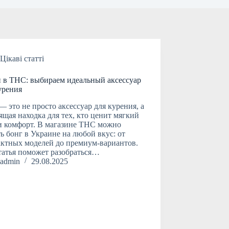
Цікаві статті
 в ТНС: выбираем идеальный аксессуар
урения
— это не просто аксессуар для курения, а
ящая находка для тех, кто ценит мягкий
и комфорт. В магазине ТНС можно
ь бонг в Украине на любой вкус: от
ктных моделей до премиум-вариантов.
татья поможет разобраться…
admin
29.08.2025