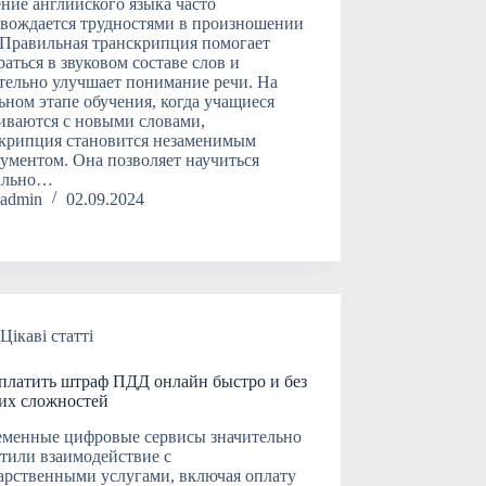
ние английского языка часто
вождается трудностями в произношении
 Правильная транскрипция помогает
раться в звуковом составе слов и
тельно улучшает понимание речи. На
ьном этапе обучения, когда учащиеся
иваются с новыми словами,
крипция становится незаменимым
ументом. Она позволяет научиться
ильно…
admin
02.09.2024
Цікаві статті
платить штраф ПДД онлайн быстро и без
их сложностей
еменные цифровые сервисы значительно
тили взаимодействие с
арственными услугами, включая оплату