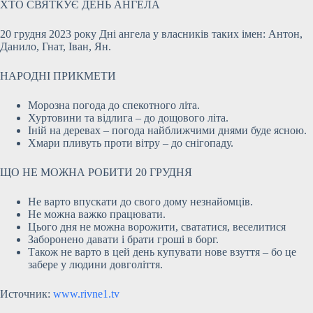
ХТО СВЯТКУЄ ДЕНЬ АНГЕЛА
20 грудня 2023 року Дні ангела у власників таких імен: Антон,
Данило, Гнат, Іван, Ян.
НАРОДНІ ПРИКМЕТИ
Морозна погода до спекотного літа.
Хуртовини та відлига – до дощового літа.
Іній на деревах – погода найближчими днями буде ясною.
Хмари пливуть проти вітру – до снігопаду.
ЩО НЕ МОЖНА РОБИТИ 20 ГРУДНЯ
Не варто впускати до свого дому незнайомців.
Не можна важко працювати.
Цього дня не можна ворожити, свататися, веселитися
Заборонено давати і брати гроші в борг.
Також не варто в цей день купувати нове взуття – бо це
забере у людини довголіття.
Источник:
www.rivne1.tv