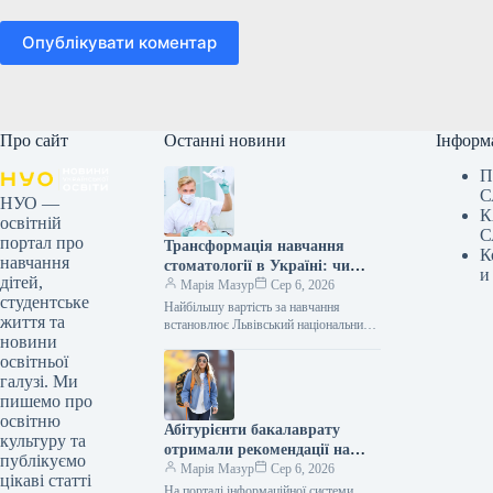
Опублікувати коментар
Про сайт
Останні новини
Інформ
П
С
НУО —
К
освітній
С
портал про
Трансформація навчання
К
навчання
стоматології в Україні: чи
и
дітей,
завжди вища ціна гарантує
Марія Мазур
Сер 6, 2026
студентське
кращу якість?
Найбільшу вартість за навчання
життя та
встановлює Львівський національний
новини
медичний університет імені Данила
освітньої
Галицького – 130 тисяч грн щорічно.
У Національному медичному…
галузі. Ми
пишемо про
освітню
Абітурієнти бакалаврату
культуру та
отримали рекомендації на
публікуємо
бюджетну та контрактну
Марія Мазур
Сер 6, 2026
цікаві статті
форми навчання
На порталі інформаційної системи