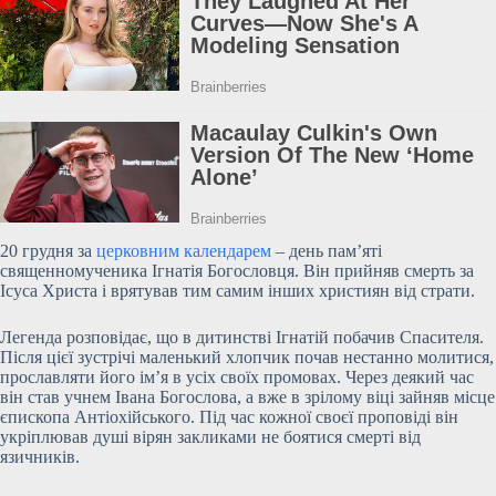
20 грудня за
церковним календарем
– день пам’яті
священномученика Ігнатія Богословця. Він прийняв смерть за
Ісуса Христа і врятував тим самим інших християн від страти.
Легенда розповідає, що в дитинстві Ігнатій побачив Спасителя.
Після цієї зустрічі маленький хлопчик почав нестанно молитися,
прославляти
його ім’я в усіх своїх промовах. Через деякий час
він став учнем Івана Богослова, а вже в зрілому віці зайняв місце
єпископа Антіохійського. Під час кожної своєї проповіді він
укріплював душі вірян закликами не боятися смерті від
язичників.