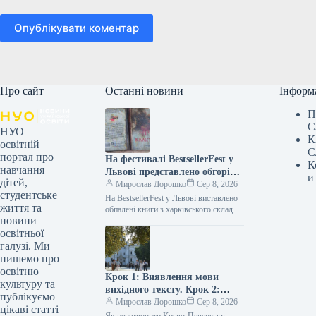
Опублікувати коментар
Про сайт
Останні новини
Інформ
П
С
НУО —
К
освітній
С
портал про
На фестивалі BestsellerFest у
К
навчання
Львові представлено обгорілі
и
дітей,
книги з харківського складу,
Мирослав Дорошко
Сер 8, 2026
студентське
який було зруйновано
На BestsellerFest у Львові виставлено
життя та
внаслідок удару РФ.
обпалені книги з харківського складу,
новини
зруйнованого обстрілом РФ Фото
освітньої
08.08.2026 08:54 Укрінформ
Видавництво “Фабула” та…
галузі. Ми
пишемо про
освітню
Крок 1: Виявлення мови
культуру та
вихідного тексту. Крок 2:
публікуємо
Перефразування наступного
Мирослав Дорошко
Сер 8, 2026
цікаві статті
тексту тією ж виявленою