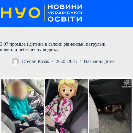
Перейти
до
вмісту
3.07 проміле і дитина в салоні: рівненські патрульні
виявили небезпечну водійку
Степан Козак
26.05.2025
Навчання дітей