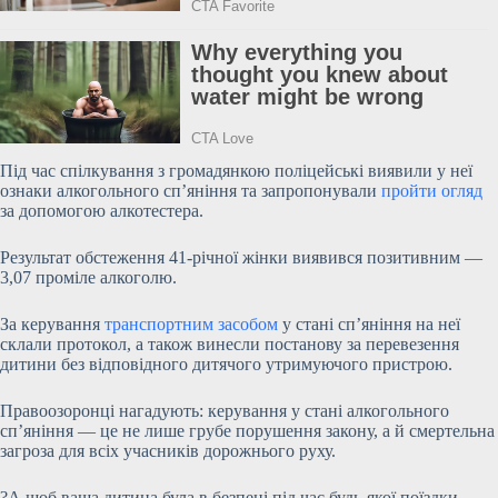
Під час спілкування з громадянкою поліцейські виявили у неї
ознаки алкогольного сп’яніння та запропонували
пройти огляд
за допомогою алкотестера.
Результат
обстеження 41-річної жінки виявився позитивним —
3,07 проміле алкоголю.
За керування
транспортним засобом
у стані сп’яніння на неї
склали протокол, а також винесли постанову за перевезення
дитини без відповідного дитячого утримуючого пристрою.
Правоозоронці нагадують: керування у стані алкогольного
сп’яніння — це не лише грубе порушення закону, а й смертельна
загроза для всіх учасників дорожнього руху.
?А щоб ваша дитина була в безпеці під час будь-якої поїздки —