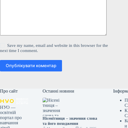
Save my name, email and website in this browser for the
next time I comment.
Опублікувати коментар
Про сайт
Останні новини
Інформ
П
С
НУО —
К
освітній
С
портал про
Нісенітниця – значення слова
К
навчання
та його походження
и
дітей,