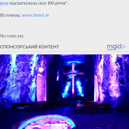
році
відсвяткувала своє І00-річчя”.
Источник:
www.rivne1.tv
Submit Rating
Rate this item:
No votes yet.