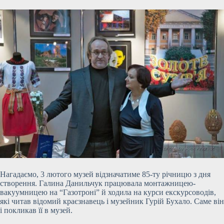
Нагадаємо, 3 лютого музей відзначатиме 85-ту річницю з дня
створення. Галина Данильчук працювала монтажницею-
вакуумницею на “Газотроні” й ходила на курси екскурсоводів,
які читав відомий краєзнавець і музейник
Гурій Бухало. Саме він
і покликав її в музей.