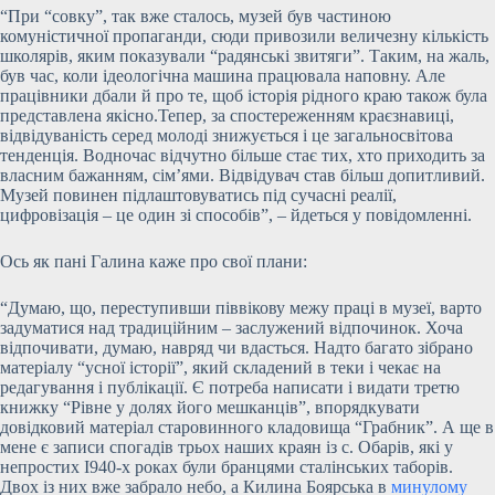
“При “совку”, так вже сталось, музей був частиною
комуністичної пропаганди, сюди привозили величезну кількість
школярів, яким показували “радянські звитяги”. Таким, на жаль,
був час, коли ідеологічна машина працювала наповну. Але
працівники дбали й про те, щоб історія рідного краю також була
представлена якісно.Тепер, за спостереженням краєзнавиці,
відвідуваність серед молоді знижується і це загальносвітова
тенденція. Водночас відчутно більше стає тих, хто приходить за
власним бажанням, сім’ями. Відвідувач став більш допитливий.
Музей повинен підлаштовуватись під сучасні реалії,
цифровізація – це один зі способів”, – йдеться у повідомленні.
Ось як пані Галина каже про свої плани:
“Думаю, що, переступивши піввікову межу праці в музеї, варто
задуматися над традиційним – заслужений відпочинок. Хоча
відпочивати, думаю, навряд чи вдасться. Надто багато зібрано
матеріалу “усної історії”, який складений в теки і чекає на
редагування і публікації. Є потреба написати і видати третю
книжку “Рівне у долях його мешканців”, впорядкувати
довідковий матеріал старовинного кладовища “Грабник”. А ще в
мене є записи спогадів трьох наших краян із с. Обарів, які у
непростих І940-х роках були бранцями сталінських таборів.
Двох із них вже забрало небо, а Килина Боярська в
минулому