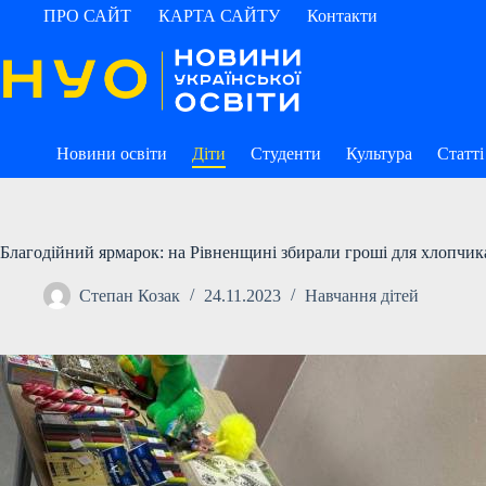
Перейти
ПРО САЙТ
КАРТА САЙТУ
Контакти
до
вмісту
Новини освіти
Діти
Студенти
Культура
Статті
Благодійний ярмарок: на Рівненщині збирали гроші для хлопчи
Степан Козак
24.11.2023
Навчання дітей