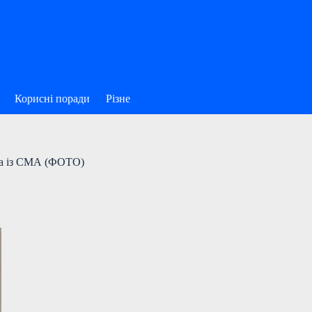
Корисні поради
Різне
ка із СМА (ФОТО)