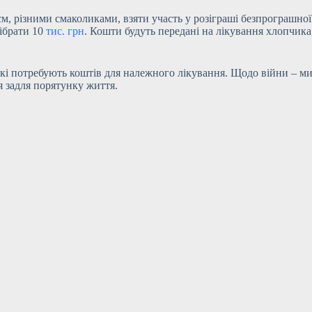
 різними смаколиками, взяти участь у розіграші безпрограшної л
ібрати 10
тис. грн
. Кошти будуть передані на лікування хлопчика, 
які потребують коштів для належного лікування. Щодо війни – м
я задля порятунку життя.