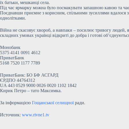
їх батьки, мешканці села.
Під час ярмарку можна було посмакувати запашною кавою та чаєм,
Поєднавши приємне з корисним, спільними зусиллями вдалося з
однолітками.
Війна не скасовує хвороб, а навпаки – посилює тривогу людей, 
складних умовах українці відкриті до добра і готові об’єднуютьс
Монобанк
5375 4141 0091 4612
ПриватБанк
5168 7520 1177 7789
ПриватБанк: БО БФ АСГАРД
ЄРДПО 44764312
UA 443 0529 9000 0026 0020 1102 1842
Кирик Петро – тато Максимка.
За інформацією
Гощанської селищної
ради.
Источник:
www.rivne1.tv
Submit Rating
Rate this item: