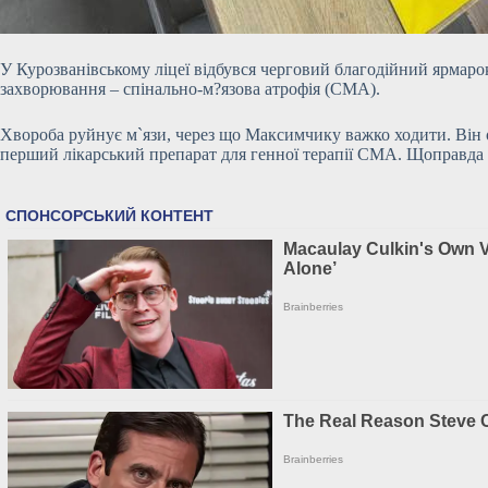
У Курозванівському ліцеї відбувся черговий благодійний ярмаро
захворювання – спінально-м?язова атрофія (СМА).
Хвороба руйнує м`язи, через що Максимчику важко ходити. Він 
перший лікарський препарат для генної терапії СМА. Щоправда 