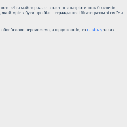
отереї та майстер-класі з плетіння патріотичних браслетів.
який мріє забути про біль і страждання і бігати разом зі своїми
и обов’язково переможемо, а щодо коштів, то
навіть у
таких