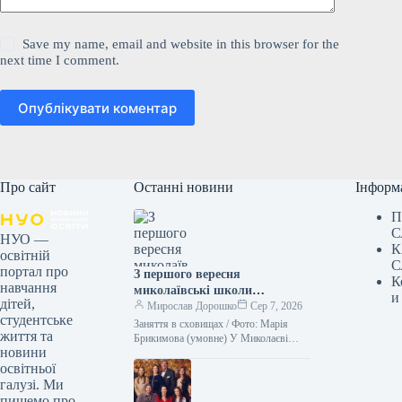
Save my name, email and website in this browser for the
next time I comment.
Опублікувати коментар
Про сайт
Останні новини
Інформ
П
С
НУО —
К
освітній
С
портал про
З першого вересня
К
навчання
миколаївські школи
и
дітей,
розпочнуть навчання, проте
Мирослав Дорошко
Сер 7, 2026
студентське
уроки проводитимуться
Заняття в сховищах / Фото: Марія
життя та
виключно в захисних
Брикимова (умовне) У Миколаєві
новини
заняття можуть відбуватися виключно
спорудах.
освітньої
в укриттях. Міська влада розглядає
такий…
галузі. Ми
пишемо про