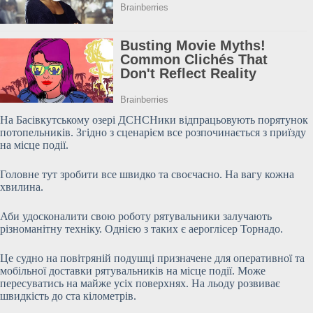
На Басівкутському озері ДСНСНики відпрацьовують порятунок
потопельників. Згідно з сценарієм все розпочинається з приїзду
на місце події.
Головне тут зробити все швидко та своєчасно. На вагу кожна
хвилина.
Аби удосконалити свою роботу рятувальники
залучають
різноманітну техніку. Однією з таких є аероглісер Торнадо.
Це судно на повітряній подушці призначене для оперативної та
мобільної доставки рятувальників на місце події. Може
пересуватись на майже усіх поверхнях. На льоду розвиває
швидкість до ста кілометрів.