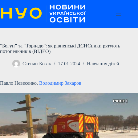
Перейти
до
вмісту
“Богун” та “Торнадо”: як рівненські ДСНСники рятують
потопельників (ВІДЕО)
Степан Козак
17.01.2024
Навчання дітей
Павло Невесенко,
Володимир Захаров