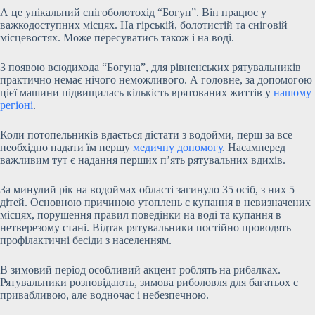
А це унікальний снігоболотохід “Богун”. Він працює у
важкодоступних місцях. На гірській, болотистій та сніговій
місцевостях. Може пересуватись також і на воді.
З появою всюдихода “Богуна”, для рівненських рятувальників
практично немає нічого неможливого. А головне, за допомогою
цієї машини підвищилась кількість врятованих життів у
нашому
регіоні
.
Коли потопельників вдається дістати з водойми, перш за все
необхідно надати їм першу
медичну допомогу
. Насамперед
важливим тут є надання перших п’ять рятувальних вдихів.
За минулий рік на водоймах області загинуло 35 осіб, з них 5
дітей. Основною причиною утоплень є купання в невизначених
місцях, порушення правил поведінки на воді та купання в
нетверезому стані. Відтак рятувальники постійно проводять
профілактичні бесіди з населенням.
В зимовий період особливий акцент роблять на рибалках.
Рятувальники розповідають, зимова риболовля для багатьох є
привабливою, але водночас і небезпечною.