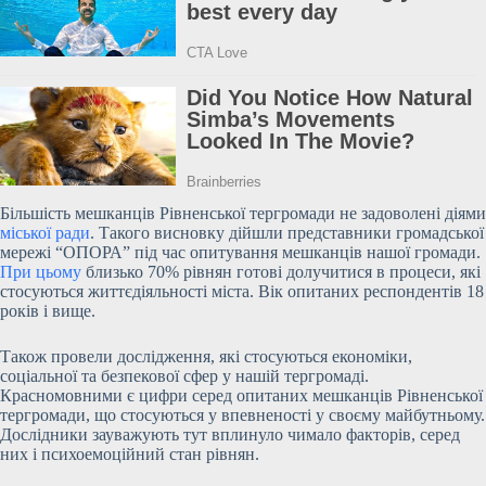
Більшість мешканців Рівненської тергромади не задоволені діями
міської ради
. Такого висновку дійшли представники громадської
мережі “ОПОРА” під час
опитування мешканців нашої громади.
При цьому
близько 70% рівнян готові долучитися в процеси, які
стосуються життєдіяльності міста. Вік опитаних респондентів 18
років і вище.
Також провели дослідження, які стосуються економіки,
соціальної та безпекової сфер у нашій тергромаді.
Красномовними є цифри серед опитаних мешканців Рівненської
тергромади, що стосуються у впевненості у своєму майбутньому.
Дослідники зауважують тут вплинуло чимало факторів, серед
них і психоемоційний стан рівнян.