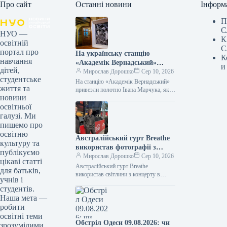
Про сайт
Останні новини
Інформ
П
С
НУО —
К
освітній
С
портал про
На українську станцію
К
навчання
«Академік Вернадський»
и
дітей,
привезли полотно Івана
Мирослав Дорошко
Сер 10, 2026
студентське
Марчука, яке він передав в
На станцію «Академік Вернадський»
життя та
дар полярникам з України.
привезли полотно Івана Марчука, яке
новини
він презентував українським
освітньої
полярникам Фото 09.08.2026 15:27
Укрінформ На антарктичну станцію…
галузі. Ми
пишемо про
освітню
Австралійський гурт Breathe
культуру та
використав фотографії з
публікуємо
концерту в Києві для
Мирослав Дорошко
Сер 10, 2026
цікаві статті
обкладинки платівки.
Австралійський гурт Breathe
для батьків,
використав світлини з концерту в
учнів і
Києві для обкладинки альбому
студентів.
09.08.2026 16:40 Укрінформ
Наша мета —
Австралійський гурт Breathe обрав
робити
для…
освітні теми
Обстріл Одеси 09.08.2026: чи
зрозумілими