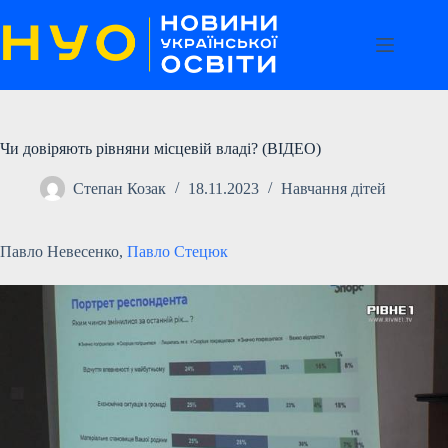
Перейти
до
вмісту
Чи довіряють рівняни місцевій владі? (ВІДЕО)
Степан Козак
18.11.2023
Навчання дітей
Павло Невесенко,
Павло Стецюк