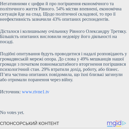
Негативними є цифри й про погіршення економічного та
політичного життя Рівного. 54% містян впевнені, економічна
ситуація йде на спад. Щодо політичної складової, то про її
неефективність зазначили 43% опитаних респондентів.
Дісталося і колишньому очільнику Рівного Олександру Третяку.
Більшість опитаних висловили недовіру його діяльності на
посаді.
Подібні опитування будуть проводитися і надалі розповідають у
громадянській мережі опора. До слова у 49% мешканців нашої
громади з початком повномасштабного вторгнення погіршився
психологічний стан. 29% втратили дохід, роботу, або бізнес.
П’ята частина опитаних повідомила, що їхні близькі загинули
або отримали поранення через війну.
Источник:
www.rivne1.tv
Submit Rating
Rate this item:
No votes yet.