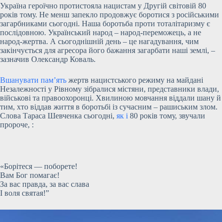
Україна героїчно протистояла нацистам у Другій світовій 80
років тому. Не менш запекло продовжує боротися з російськими
загарбниками сьогодні. Наша боротьба проти тоталітаризму є
послідовною. Український народ – народ-переможець, а не
народ-жертва. А сьогоднішній день – це нагадування, чим
закінчується для агресора його бажання загарбати наші землі, –
зазначив Олександр Коваль.
Вшанувати пам’ять
жертв нацистського режиму на майдані
Незалежності у Рівному зібралися містяни, представники влади,
військові та правоохоронці. Хвилиною мовчання віддали шану й
тим, хто віддав життя в боротьбі із сучасним – рашиським злом.
Слова Тараса Шевченка сьогодні,
як і
80 років тому, звучали
пророче, :
«Борітеся — поборете!
Вам Бог помагає!
За вас правда, за вас слава
І воля святая!”