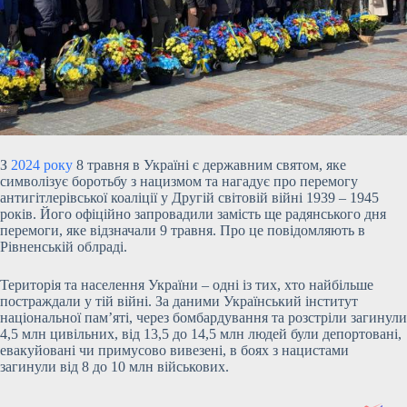
З
2024 року
8 травня в Україні є державним святом, яке
символізує боротьбу з нацизмом та нагадує про перемогу
антигітлерівської коаліції у Другій світовій війні 1939 – 1945
років. Його офіційно запровадили замість ще радянського дня
перемоги, яке відзначали 9 травня. Про це повідомляють в
Рівненській облраді.
Територія та населення України – одні із тих, хто найбільше
постраждали у тій війні. За даними Український інститут
національної пам’яті, через бомбардування та розстріли загинули
4,5 млн цивільних, від 13,5 до 14,5 млн людей були депортовані,
евакуйовані чи примусово вивезені, в боях з нацистами
загинули від 8 до 10 млн військових.