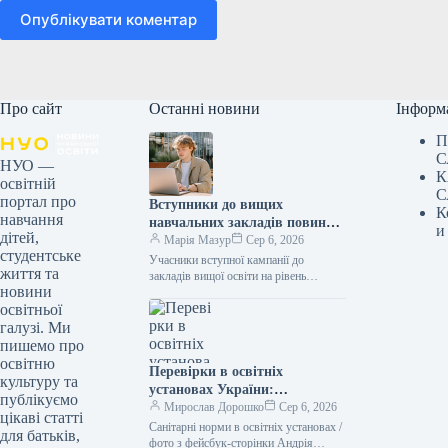
Опублікувати коментар
Про сайт
Останні новини
Інформ
П
С
НУО —
К
освітній
С
портал про
Вступники до вищих
К
навчання
навчальних закладів повинні
и
дітей,
виконати умови для
Марія Мазур
Сер 6, 2026
студентське
зарахування до 11 серпня.
Учасники вступної кампанії до
життя та
закладів вищої освіти на рівень
новини
бакалаврату, які отримали
освітньої
рекомендацію щодо зарахування на
бюджетні або контрактні місця…
галузі. Ми
пишемо про
освітню
Перевірки в освітніх
культуру та
установах України:
публікуємо
відповідність санітарним
Мирослав Дорошко
Сер 6, 2026
цікаві статті
нормам
Санітарні норми в освітніх установах /
для батьків,
фото з фейсбук-сторінки Андрія