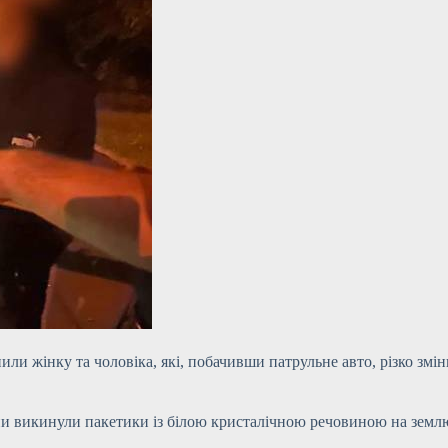
и жінку та чоловіка, які, побачивши патрульне авто, різко змін
ни викинули пакетики із білою кристалічною речовиною на земл