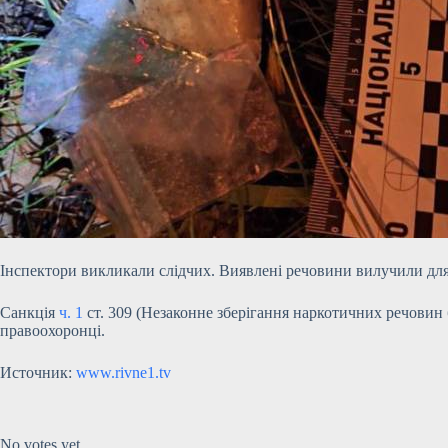
Інспектори викликали слідчих. Виявлені речовини вилучили для
Санкція
ч. 1
ст. 309 (Незаконне
зберігання наркотичних речовин б
правоохоронці.
Источник:
www.rivne1.tv
Submit Rating
Rate this item:
No votes yet.