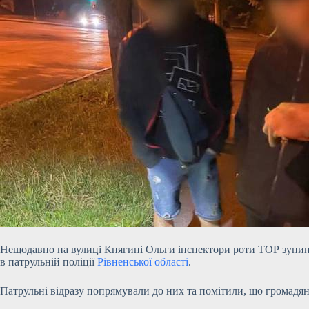
Нещодавно на вулиці Княгині Ольги інспектори роти ТОР зупинил
в патрульній поліції
Рівненської області
.
Патрульні відразу попрямували до них та помітили, що громадя