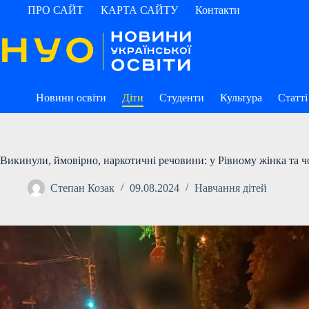
Перейти
ПРО САЙТ
КАРТА САЙТУ
Контакти
до
вмісту
Новини освіти
Діти
Студенти
Культура
Статті
Викинули, ймовірно, наркотичні речовини: у Рівному жінка та чо
Степан Козак
09.08.2024
Навчання дітей