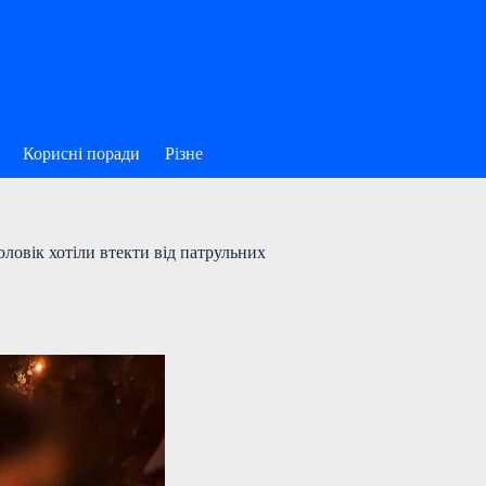
Корисні поради
Різне
ловік хотіли втекти від патрульних