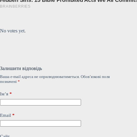
Submit Rating
Rate this item:
No votes yet.
Залишити відповідь
Ваша e-mail адреса не оприлюднюватиметься.
Обов’язкові поля
позначені
*
Ім’я
*
Email
*
Сайт