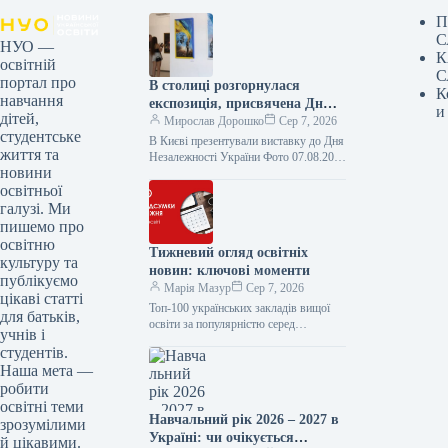
П
С
НУО —
К
освітній
С
портал про
В столиці розгорнулася
К
навчання
експозиція, присвячена Дню
и
дітей,
Незалежності України.
Мирослав Дорошко
Сер 7, 2026
студентське
В Києві презентували виставку до Дня
життя та
Незалежності України Фото 07.08.2026
новини
18:20 Укрінформ У столичному
освітньої
Центральному будинку художника
організовано всеукраїнський
галузі. Ми
вернісаж…
пишемо про
освітню
Тижневий огляд освітніх
культуру та
новин: ключові моменти
публікуємо
Марія Мазур
Сер 7, 2026
цікаві статті
Топ-100 українських закладів вищої
для батьків,
освіти за популярністю серед
учнів і
абітурієнтів 2026 року. Серед лідерів
студентів.
за кількістю поданих заяв від
Наша мета —
вступників на…
робити
освітні теми
Навчальний рік 2026 – 2027 в
зрозумілими
Україні: чи очікується
й цікавими.