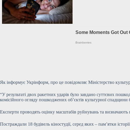
Як інформує Укрінформ, про це повідомляє Міністерство культу
“У результаті двох ракетних ударів було завдано суттєвих пошк
комісійного огляду пошкоджених об’єктів культурної спадщини бул
Експерти проводять оцінку масштабів руйнувань та визначають пе
Постраждали 18 будівель кіностудії, серед яких – пам’ятки історі