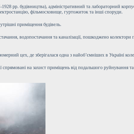
-1928 рр. будівництва), адміністративний та лабораторний корп
лектростанцію, фільмосховище, гуртожиток та інші споруди.
нутрішні приміщення будівель.
ачання, водопостачання та каналізації, пошкоджено колектори п
тюмерний цех, де зберігалася одна з найоб’ємніших в Україні кол
ції спрямовані на захист приміщень від подальшого руйнування т