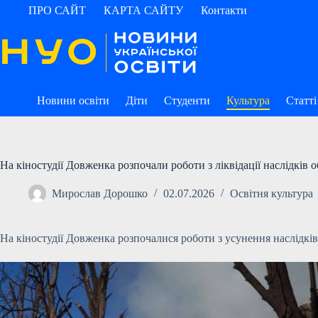
Перейти
ПРО САЙТ
КАРТА САЙТУ
Контакти
до
вмісту
Новини освіти
Діти
Студенти
Культура
Статті
На кіностудії Довженка розпочали роботи з ліквідації наслідків об
Мирослав Дорошко
02.07.2026
Освітня культура
На кіностудії Довженка розпочалися роботи з усунення наслідків