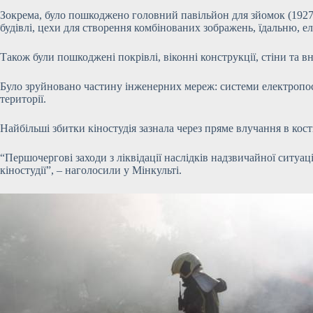
Зокрема, було пошкоджено головний павільйон для зйомок (1927
будівлі, цехи для створення комбінованих зображень, їдальню, е
Також були пошкоджені покрівлі, віконні конструкції, стіни та в
Було зруйновано частину інженерних мереж: системи електропост
території.
Найбільші збитки кіностудія зазнала через пряме влучання в кос
“Першочергові заходи з ліквідації наслідків надзвичайної ситуа
кіностудії”, – наголосили у Мінкульті.