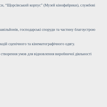
уси, “Щорсівський корпус” (Музей кінофабрики), службові
авільйонів, господарські споруди та частину благоустрою
екцій сценічного та кінематографічного одягу.
а створення умов для відновлення виробничої діяльності