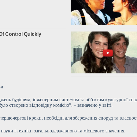
ри.
оджень будівлям, інженерним системам та
об’єктам культурної спа
о створено відповідну комісію”, – зазначено у звіті.
ршочергові кроки, необхідні для збереження споруд та власності
ї науки і техніки загальнодержавного та місцевого значення.