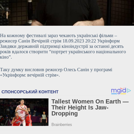
На кожному фестивалі зараз чекають українські фільми –
режисер Санін Вечірній стрім 18.09.2023 20:22 Укрінформ
Завдяки державній підтримці кіноіндустрії за останні десять
років вдалося створити “портрет українського національного
кіно”.
Таку думку висловив режисер Олесь Санін у програмі
«Укрінформ: вечірній стрім».