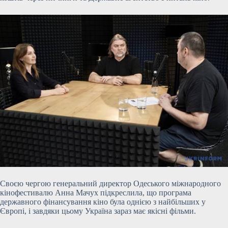
Своєю чергою генеральний директор Одеського міжнародного
кінофестивалю Анна Мачух підкреслила, що програма
державного фінансування кіно була однією з найбільших у
Європі, і завдяки цьому Україна зараз має якісні фільми.