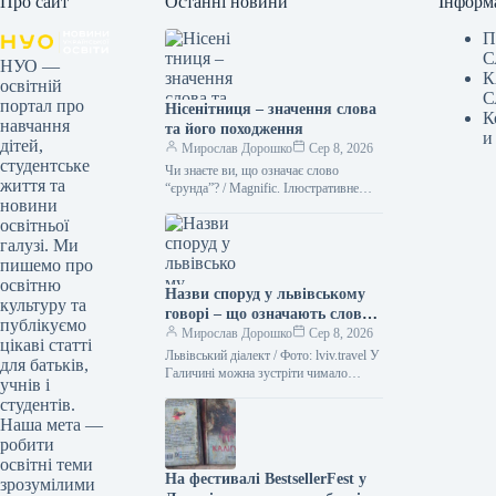
Про сайт
Останні новини
Інформ
П
С
НУО —
К
освітній
С
портал про
Нісенітниця – значення слова
К
навчання
та його походження
и
дітей,
Мирослав Дорошко
Сер 8, 2026
студентське
Чи знаєте ви, що означає слово
життя та
“єрунда”? / Magnific. Ілюстративне
новини
фото Іноді історія походження слова
освітньої
буває цікавішою за саме його…
галузі. Ми
пишемо про
освітню
Назви споруд у львівському
культуру та
говорі – що означають слова
публікуємо
“двірець”, “креденс”,
Мирослав Дорошко
Сер 8, 2026
цікаві статті
“кнайпа”
Львівський діалект / Фото: lviv.travel У
для батьків,
Галичині можна зустріти чимало
учнів і
захоплюючих слів. Деякі з них можуть
студентів.
справді спантеличити навіть
Наша мета —
досвідченого…
робити
освітні теми
На фестивалі BestsellerFest у
зрозумілими