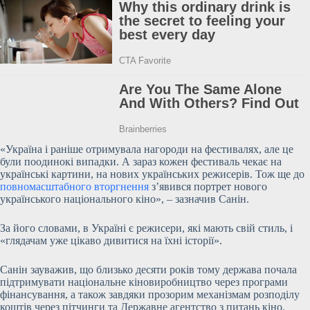
«Україна і раніше отримувала нагороди на фестивалях, але це
були поодинокі випадки. А зараз кожен фестиваль чекає на
українські картини, на нових
українських режисерів. Тож ще до
повномасштабного вторгнення
з’явився портрет нового
українського національного кіно», – зазначив Санін.
За його словами, в Україні є режисери, які мають свій стиль, і
«глядачам уже цікаво дивитися на їхні історії».
Санін зауважив, що близько десяти років тому держава почала
підтримувати національне кіновиробництво через програми
фінансування, а також завдяки прозорим механізмам розподілу
коштів через пітчинги та Державне агентство з питань кіно.