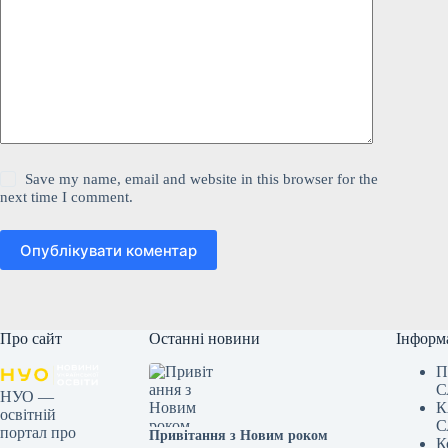
Save my name, email and website in this browser for the
next time I comment.
Опублікувати коментар
Про сайт
Останні новини
Інформ
П
С
НУО —
К
освітній
С
портал про
Привітання з Новим роком
К