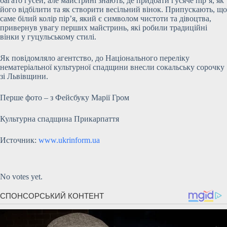
багато гусей, але майстрині знають, де придбати гусяче пір’я, як
його відбілити та як створити весільний вінок. Припускають, що
саме білий колір пір’я, який є символом чистоти та дівоцтва,
привернув увагу перших майстринь, які робили традиційні
вінки у гуцульському стилі.
Як повідомляло агентство, до Національного переліку
нематеріальної культурної спадщини внесли сокальську сорочку
зі Львівщини.
Перше фото – з Фейсбуку Марії Гром
Культурна спадщина Прикарпаття
Источник:
www.ukrinform.ua
Submit Rating
Rate this
item:
No votes yet.