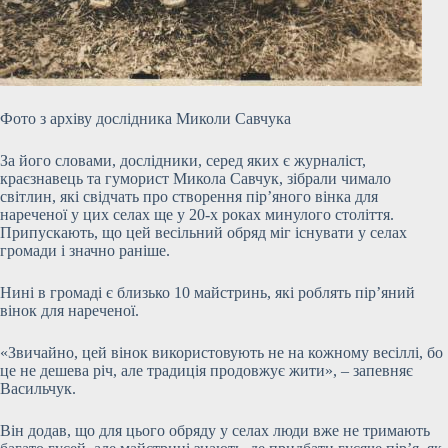
Фото з архіву дослідника Миколи Савчука
За його словами, дослідники, серед яких є журналіст,
краєзнавець та гуморист Микола Савчук, зібрали чимало
світлин, які свідчать про створення пір’яного вінка для
нареченої у цих селах ще у 20-х роках минулого століття.
Припускають, що цей весільний обряд міг існувати у селах
громади і значно раніше.
Нині в громаді є близько 10 майстринь, які роблять пір’яний
вінок для нареченої.
«Звичайно, цей вінок використовують не на кожному весіллі, бо
це не дешева річ, але традиція продовжує жити», – запевняє
Васильчук.
Він додав, що для цього обряду у селах люди вже не тримають