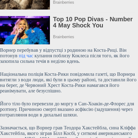
Ворнер перебував у відпустці з родиною на Коста-Риці. Він
потонув
під час
купання поблизу Коклеса після того, як його
захопила сильна течія в неділю вдень.
Національна поліція Коста-Рики повідомила газеті, що Ворнера
витягли з води люди, які
були в цьому районі, та доставили його
на берег, де Червоний Хрест Коста-Рики намагався його
реанімувати, але безуспішно.
Його тіло було перевезли до моргу в Сан-Хоакін-де-Флорес для
розтину. Причиною смерті вказано асфіксію (задушення) через
потрапляння води в дихальні шляхи.
Зазначається, що Ворнер грав Теодора Хакстейбла, сина Кліффа
Хакстейбла, якого зіграв Білл Косбі, у ситкомі американського