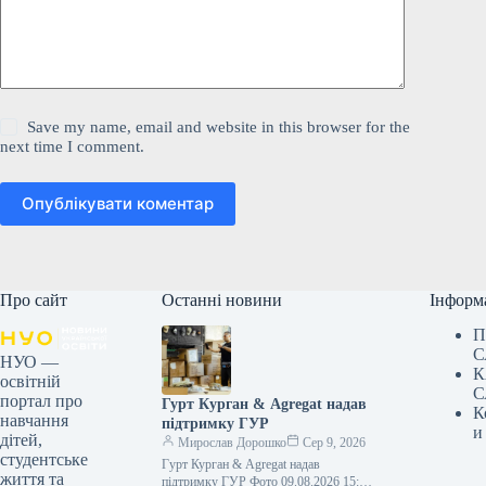
Save my name, email and website in this browser for the
next time I comment.
Опублікувати коментар
Про сайт
Останні новини
Інформ
П
С
НУО —
К
освітній
С
портал про
Гурт Курган & Agregat надав
К
навчання
підтримку ГУР
и
дітей,
Мирослав Дорошко
Сер 9, 2026
студентське
Гурт Курган & Agregat надав
життя та
підтримку ГУР Фото 09.08.2026 15:11