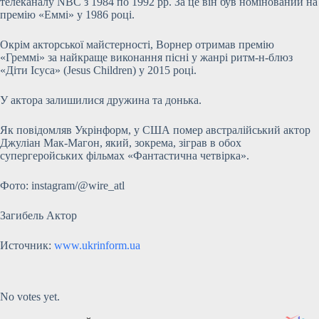
телеканалу NBC з 1984 по 1992 рр. За це він був номінований на
премію «Еммі» у 1986 році.
Окрім акторської майстерності, Ворнер отримав премію
«Греммі» за найкраще виконання пісні у жанрі ритм-н-блюз
«Діти Ісуса» (Jesus Children) у 2015 році.
У актора залишилися дружина та донька.
Як повідомляв Укрінформ, у США помер австралійський актор
Джуліан Мак-Магон, який, зокрема, зіграв в обох
супергеройських фільмах «Фантастична четвірка».
Фото: instagram/@wire_atl
Загибель Актор
Источник:
www.ukrinform.ua
Submit Rating
Rate this
item:
No votes yet.