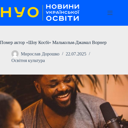
Перейти
до
вмісту
Помер актор «Шоу Косбі» Малькольм-Джамал Ворнер
Мирослав Дорошко
22.07.2025
Освітня культура