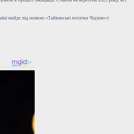
аїні вийде під назвою «Тайванські нотатки Чідзуко»)