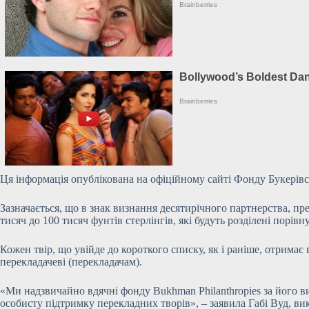
Ця інформація опублікована на офіційному сайті Фонду Букерів
Зазначається, що в знак визнання десятирічного партнерства, пр
тисяч до 100 тисяч фунтів стерлінгів, які будуть розділені порів
Кожен твір, що увійде до короткого списку, як і раніше, отримає 
перекладачеві (перекладачам).
«Ми надзвичайно вдячні фонду Bukhman Philanthropies за його ви
особисту підтримку перекладних творів», – заявила Габі Вуд, ви