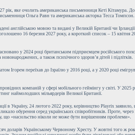
2027 рік, яке очолить американська письменниця Кеті Кітамура. 
исьменниця Ольга Равн та американська акторка Тесса Томпсон.
ені англійською мовою та видані у Великій Британії чи Ірландії 
 оголошено 16 березня 2027 року, а короткий список – 15 квітня 2
о засновано у 2024 році британським підприємцем російського 
 новонароджених, а також психічного здоров’я дітей і підлітків.
том Ігорем переїхав до Ізраїлю у 2016 році, а у 2020 році емігру
а провідних компаній у сфері мобільного геймінгу у світі. У 202
йтинг наймолодших мільярдерів Великої Британії.
ї в Україну, 24 лютого 2022 року, керівництво Playrix заявило,
кало обурення серед українських співробітників. Проте, через кі
у, що «насильство ніколи не може бути вирішенням проблеми».
сяч доларів Українському Червоному Хресту. У жовтні того ж рок
иків. Згодом російські юридичні особи були ліквідовані або переб