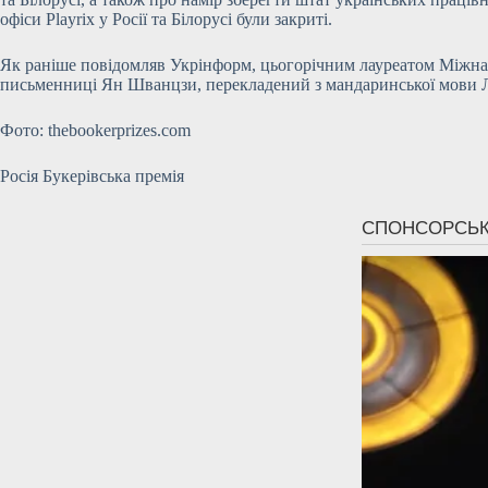
офіси Playrix у Росії та Білорусі були закриті.
Як раніше повідомляв Укрінформ, цьогорічним лауреатом Міжнаро
письменниці Ян Шванцзи, перекладений з мандаринської мови Л
Фото: thebookerprizes.com
Росія Букерівська премія