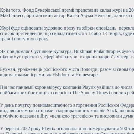
Крім того, Фонд Букерівської премії представив склад журі на 
МакГіннесс, британський автор Калеб Азума Нельсон, данська п
Журі буде оцінювати художню прозу та збірки оповідань, переклад
список претендентів, що складатиметься з 12 або 13 творів, буде
травні наступного року.
Як повідомляє Суспільне Культура, Bukhman Philanthropies бул
підтримує проєкти у сфері літератури, охорони здоров’я матері та
Бухман, уродженець російського міста Вологди, разом зі своїм бра
відома такими іграми, як Fishdom та Homescapes.
Під час пандемії коронавірусу компанія Playrix увійшла до числ
найбагатших британців за версією The Sunday Times і очолив ре
У день початку повномасштабного вторгнення Російської Федераці
видалялися модераторами з корпоративних каналів Slack, що викли
публічно назвали війну «великою трагедією» та висловили думк
У березні 2022 року Playrix оголосила про пожертвування 500 ти
та Білорусі, а також про намір зберегти штат українських працівн