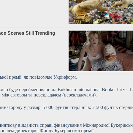
ської
премії, як повідомляє Укрінформ.
емію буде перейменовано на Bukhman International Booker Prize. 
ну між автором та перекладачем (перекладачами).
винагороду у розмірі 5 000 фунтів стерлінгів: 2 500 фунтів стерлі
няткову відданість справі фінансування Міжнародної Букерівської
конавча директорка Фонду Букерівської премії.