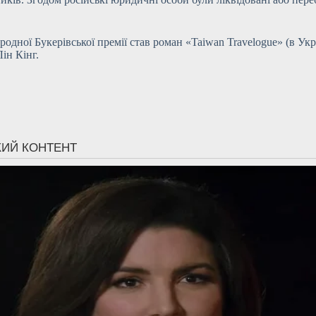
дної Букерівської премії став роман «Taiwan Travelogue» (в Укр
ін Кінг.