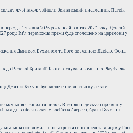
До складу журі також увійшли британський письменник Патрік
в період з 1 травня 2026 року по 30 квітня 2027 року. Довгий
027 року. Ім’я переможця премії буде оголошено на церемонії у
походження Дмитром Бухманом та його дружиною Дарією. Фонд
вав до Великої Британії. Брати заснували компанію Playrix, яка
5 році Дмитро Бухман був включений до списку десяти
 що компанія є «аполітичною». Внутрішні дискусії про війну
лька днів після початку російської агресії, брати Бухмани
у компанія повідомила про закриття своїх представництв у Росії
ували в процесі ліквідації. Станом на вересень 2023 року, всі