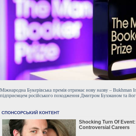
Міжнародна Букерівська премія отримає нову назву – Bukhman Inte
підприємцем російського походження Дмитром Бухманом та його