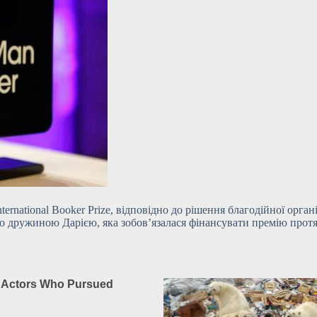
rnational Booker Prize, відповідно до рішення благодійної органі
 дружиною Дарією, яка зобов’язалася фінансувати премію протя