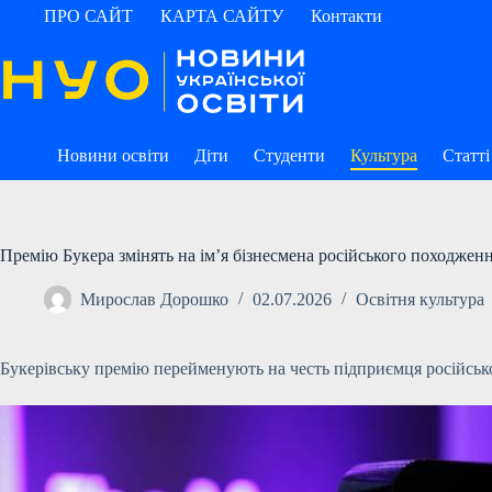
Перейти
ПРО САЙТ
КАРТА САЙТУ
Контакти
до
вмісту
Новини освіти
Діти
Студенти
Культура
Статті
Премію Букера змінять на ім’я бізнесмена російського походжен
Мирослав Дорошко
02.07.2026
Освітня культура
Букерівську премію перейменують на честь підприємця російськ