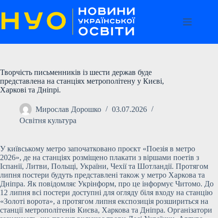
Перейти
до
вмісту
Творчість письменників із шести держав буде
представлена на станціях метрополітену у Києві,
Харкові та Дніпрі.
Мирослав Дорошко
03.07.2026
Освітня культура
У київському метро започатковано проєкт «Поезія в метро
2026», де на станціях розміщено плакати з віршами поетів з
Іспанії, Литви, Польщі, України, Чехії та Шотландії. Протягом
липня постери будуть представлені також у метро Харкова та
Дніпра. Як повідомляє Укрінформ, про це інформує Читомо. До
12 липня всі постери доступні для огляду біля входу на станцію
«Золоті ворота», а протягом липня експозиція розшириться на
станції метрополітенів Києва, Харкова та Дніпра. Організатори