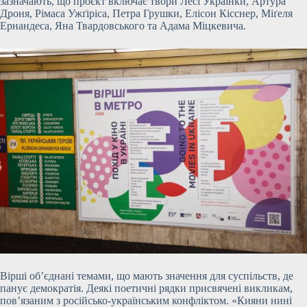
зазначають, що
проєкт включає твори Лесі Українки, Артура
Дроня, Рімаса Ужґіріса, Петра Грушки, Елісон Кісснер, Міґеля
Ернандеса, Яна Твардовського та Адама Міцкевича.
Вірші об’єднані темами, що мають значення для суспільств, де
панує демократія. Деякі поетичні рядки присвячені викликам,
пов’язаним з російсько-українським конфліктом. «Кияни нині