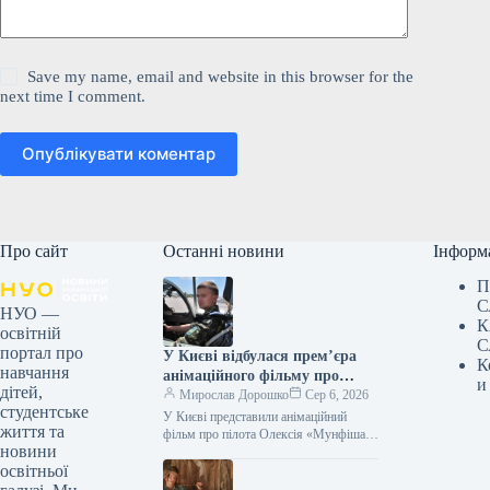
Save my name, email and website in this browser for the
next time I comment.
Опублікувати коментар
Про сайт
Останні новини
Інформ
П
С
НУО —
К
освітній
С
портал про
У Києві відбулася прем’єра
К
навчання
анімаційного фільму про
и
дітей,
пілота Олексія «Мунфіша»
Мирослав Дорошко
Сер 6, 2026
студентське
Меся.
У Києві представили анімаційний
життя та
фільм про пілота Олексія «Мунфіша»
новини
Меся Відео 06.08.2026 20:51
освітньої
Укрінформ У Музеї війни відбулася
прем’єра першої…