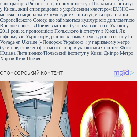
ілюстраторів Pictoric. Ініціатором проєкту є Польський інститут
у Києві, який співпрацював з українським кластером EUNIC —
мережею національних культурних інституцій та організацій
Європейського Союзу, що займаються культурною дипломатією.
Вперше проєкт «Поезія в метро» було реалізовано в Україні у
2011 році за пропозицією Польського інституту в Києві. Як
інформував Укрінформ, раніше в рамках культурного сезону Le
Voyage en Ukraine («Подорож Україною») у паризькому метро
були представлені фрагменти творів українських поетес. Фото:
Юліана Литвиненко/Польський інститут у Києві Дніпро Метро
Харків Київ Поезія