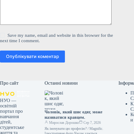
Save my name, email and website in this browser for the
next time I comment.
Опублікувати коментар
Про сайт
Останні новини
Інформ
П
С
НУО —
К
освітній
С
портал про
Чоловік, який шиє одяг, може
К
навчання
називатися кравцем.
и
дітей,
Мирослав Дорошко
Сер 7, 2026
студентське
Як іменувати цю професію? / Magnific.
життя та
Ілюстративне фото Часом здається, що