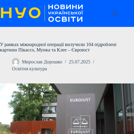
Перейти
до
вмісту
У рамках міжнародної операції вилучили 104 підроблені
картини Пікассо, Мунка та Клее – Євроюст
Мирослав Дорошко
25.07.2025
Освітня культура