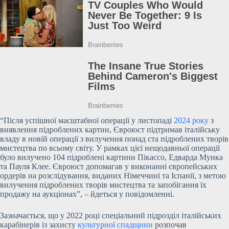
“Після успішної масштабної операції у листопаді
2024 року
з
виявлення підроблених картин, Євроюст підтримав
італійську
владу в новій операції з вилучення понад ста підроблених творів
мистецтва по всьому світу. У рамках цієї нещодавньої операції
було вилучено 104 підроблені картини Пікассо, Едварда Мунка
та Пауля Клее. Євроюст допомагав у виконанні європейських
ордерів на розслідування, виданих Німеччині та Іспанії, з метою
вилучення підроблених творів мистецтва та запобігання їх
продажу на аукціонах”, – йдеться у повідомленні.
Зазначається, що у 2022 році спеціальний підрозділ італійських
карабінерів із захисту
культурної спадщини
розпочав