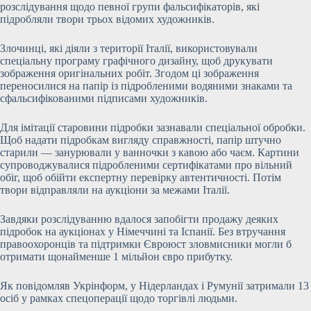
розслідування щодо певної групи фальсифікаторів, які
підробляли твори трьох відомих художників.
Злочинці, які діяли з території Італії, використовували
спеціальну програму графічного дизайну, щоб друкувати
зображення оригінальних робіт. Згодом ці зображення
переносилися на папір із підробленими водяними знаками та
сфальсифікованими підписами художників.
Для імітації старовини підробки зазнавали спеціальної обробки.
Щоб надати підробкам вигляду справжності, папір штучно
старили — занурювали у ванночки з кавою або чаєм. Картини
супроводжувалися підробленими сертифікатами про вільний
обіг, щоб обійти експертну перевірку автентичності. Потім
твори відправляли на аукціони за межами Італії.
Завдяки розслідуванню вдалося запобігти продажу деяких
підробок на аукціонах у Німеччині та Іспанії. Без втручання
правоохоронців та підтримки Євроюст зловмисники могли б
отримати щонайменше 1 мільйон євро прибутку.
Як повідомляв Укрінформ, у Нідерландах і Румунії затримали 13
осіб у рамках спецоперації щодо торгівлі людьми.