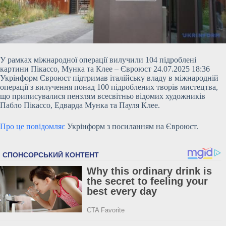
У рамках міжнародної операції вилучили 104 підроблені
картини Пікассо, Мунка та Клее – Євроюст 24.07.2025 18:36
Укрінформ Євроюст підтримав італійську владу в міжнародній
операції з вилучення понад 100 підроблених творів мистецтва,
що приписувалися пензлям всесвітньо відомих художників
Пабло Пікассо, Едварда Мунка та Пауля Клее.
Про це повідомляє
Укрінформ з посиланням на Євроюст.