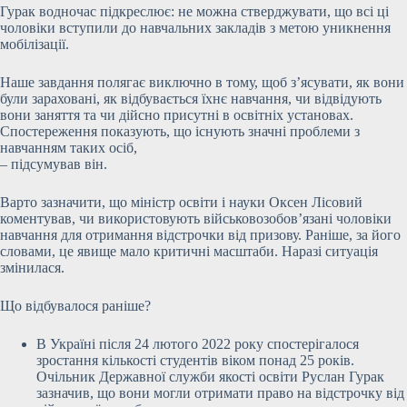
Гурак водночас підкреслює: не можна стверджувати, що всі ці
чоловіки вступили до навчальних закладів з метою уникнення
мобілізації.
Наше завдання полягає виключно в тому, щоб з’ясувати, як вони
були зараховані, як відбувається їхнє навчання, чи відвідують
вони заняття та чи дійсно присутні в освітніх установах.
Спостереження показують, що існують значні проблеми з
навчанням таких осіб,
– підсумував він.
Варто зазначити, що міністр освіти і науки Оксен Лісовий
коментував, чи використовують військовозобов’язані чоловіки
навчання для отримання відстрочки від призову. Раніше, за його
словами, це явище мало критичні масштаби. Наразі ситуація
змінилася.
Що відбувалося раніше?
В Україні після 24 лютого 2022 року спостерігалося
зростання кількості студентів віком понад 25 років.
Очільник Державної служби якості освіти Руслан Гурак
зазначив, що вони могли отримати право на відстрочку від