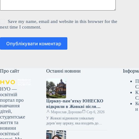
Save my name, email and website in this browser for the
next time I comment.
Опублікувати коментар
Про сайт
Останні новини
Інформ
П
С
НУО —
К
освітній
С
портал про
Церкву-пам’ятку ЮНЕСКО
К
навчання
відкрили в Жовкві після
и
дітей,
реставрації
Мирослав Дорошко
Сер 6, 2026
студентське
У Жовкві відновили унікальну
життя та
дерев’яну церкву, яка входить до
новини
списку ЮНЕСКО 06.08.2026 17:59
освітньої
Укрінформ У місті Жовква, що на
Львівщині,…