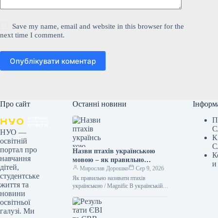
Save my name, email and website in this browser for the
next time I comment.
Опублікувати коментар
Про сайт
Останні новини
Інформ
П
С
НУО —
К
освітній
С
портал про
Назви птахів українською
К
навчання
мовою – як правильно
и
дітей,
назвати лелеку, зозулю,
Мирослав Дорошко
Сер 9, 2026
студентське
снігура
Як правильно називати птахів
життя та
українською / Magnific В українській
новини
мові існує безліч милозвучних слів.
освітньої
Тому не слід “забруднювати” своє
мовлення…
галузі. Ми