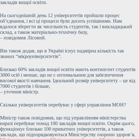
закладів вищої освіти.
На сьогоднішній день 12 університетів пройшли процес
об’єднання, і всі ці процеси були досить успішними. Нам
вдалося зберегти як чисельність студентів, так і викладацький
склад, а також матеріально-технічну базу,
– повідомив Лісовий.
Він також додав, що в Україні існує надмірна кількість так
званих “мікроуніверситетів”.
Близько 60% закладів вищої освіти мають контингент студентів
3000 осіб і менше, що не є оптимальним для забезпечення
високої якості навчання. Ідеальний розмір університету – це від
7000 студентів і більше,
– уточнив міністр.
Скільки університетів перебуває у сфері управління МОН?
Міністр також повідомив, що під управлінням міністерства
наразі перебуває понад 100 закладів вищої освіти. Окрім цього,
функціонує близько 100 приватних університетів, а також
заклади, що підпорядковуються Міністерству охорони здоров’я,