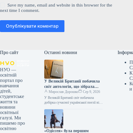
Save my name, email and website in this browser for the
next time I comment.
Опублікувати коментар
Про сайт
Останні новини
Інформ
П
С
НУО —
К
освітній
С
портал про
У Великій Британії побачила
К
навчання
світ антологія, що зібрала
и
дітей,
твори дванадцяти
Мирослав Дорошко
Сер 9, 2026
студентське
українських поетес, а у Швеції
У Великій Британії світ побачила
життя та
видано збірку текстів
добірка сучасної української поезії від
новини
жінок, що має назву War-Torn Voices:
Наталки Ворожбит.
освітньої
Ukrainian Women’s Poetry. До…
галузі. Ми
пишемо про
освітню
«Одіссея» була першим