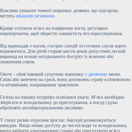
Важливо уникати темної скоринки: ділянки, що підгоріли,
містять
шкідливі речовини
.
Краще готувати м’ясо на помірному вогні, регулярно
перевертаючи, щоб зберегти соковитість без пересушування.
Від маринадів з оцтом, гострих спецій та готових соусів варто
відмовитися. Для дітей старше шести років допустимо легкий
маринад на основі натурального йогурту із зеленню або
лимонним соком.
Овочі – обов’язковий супутник шашлику
у дитячому
меню.
Свіжі або запечені на грилі, вони доповнять страву клітковиною
та вітамінами, покращивши травлення.
Гігієна на пікніку потребує особливої уваги. М’ясо необхідно
зберігати в холодильнику до приготування, а посуд і руки
обробляти антибактеріальними засобами.
У спеку ризик отруєння зростає: бактерії розмножуються
швидше. Якщо немає доступу до чистої води та холодильника,
варто вибрати альтернативні страви або приготувати м’ясо