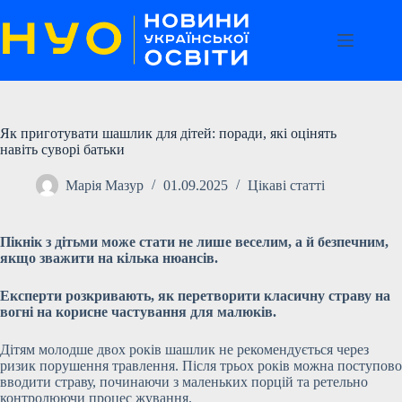
Перейти
до
вмісту
Як приготувати шашлик для дітей: поради, які оцінять
навіть суворі батьки
Марія Мазур
01.09.2025
Цікаві статті
Пікнік з дітьми може стати не лише веселим, а й безпечним,
якщо зважити на кілька нюансів.
Експерти розкривають, як перетворити класичну страву на
вогні на корисне частування для малюків.
Дітям молодше двох років шашлик не рекомендується через
ризик порушення травлення. Після трьох років можна поступово
вводити страву, починаючи з маленьких порцій та ретельно
контролюючи процес жування.