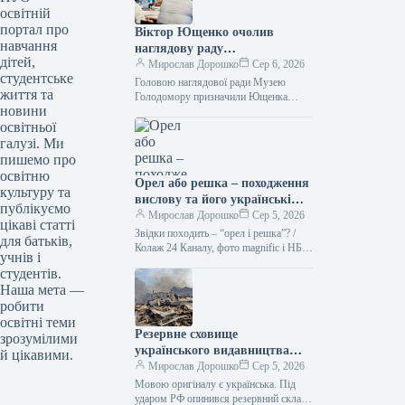
освітній
портал про
Віктор Ющенко очолив
навчання
наглядову раду
дітей,
Меморіального музею жертв
Мирослав Дорошко
Сер 6, 2026
студентське
Голодомору.
Головою наглядової ради Музею
життя та
Голодомору призначили Ющенка
новини
Фото 06.08.2026 00:55 Укрінформ
освітньої
Наглядова рада Національного музею
Голодомору-геноциду на своєму
галузі. Ми
першому зібранні…
пишемо про
освітню
Орел або решка – походження
культуру та
вислову та його українські
публікуємо
синоніми.
Мирослав Дорошко
Сер 5, 2026
цікаві статті
Звідки походить – “орел і решка”? /
для батьків,
Колаж 24 Каналу, фото magnific і НБУ
учнів і
Кинути монету – найпростіший спосіб
студентів.
здійснити…
Наша мета —
робити
освітні теми
Резервне сховище
зрозумілими
українського видавництва
й цікавими.
потрапило під російський
Мирослав Дорошко
Сер 5, 2026
обстріл, внаслідок чого було
Мовою оригіналу є українська. Під
знищено 100 тисяч
ударом РФ опинився резервний склад