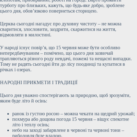
турботу про близьких, кажуть, що будь-яке добро, зроблене
цього дня, обов’язково повернеться сторицею.
Церква сьогодні нагадує про духовну чистоту – не можна
сваритися, злословити, заздрити, скаржитися на життя,
відмовляти в милостині.
У народі існує повір’я, що 15 червня може бути особливо
непередбачуваним – помічено, що цього дня зазвичай
трапляються різного роду невдачі, пожежі та нещасні випадки.
Тому не радять сьогодні йти до лісу поодинці та купатися в
річках і озерах.
НАРОДНІ ПРИКМЕТИ І ТРАДИЦІЇ
Цього дня уважно спостерігають за природою, щоб зрозуміти,
яким буде літо й осінь:
ранок із густою росою – можна чекати на щедрий урожай;
похмура або дощова погода 15 червня – віщує спекотне
літо і теплу осінь;
небо на заході забарвлене в червоні та червоні тони –
риболовля буде вдалою.