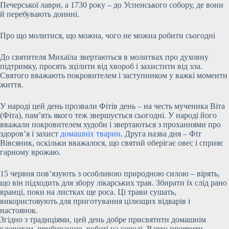
Печерської лаври, а 1730 року – до Успенського собору, де вони
й перебувають донині.
Про що молитися, що можна, чого не можна робити сьогодні
До святителя Михаїла звертаються в молитвах про духовну
підтримку, просять зцілити від хвороб і захистити від зла.
Святого вважають покровителем і заступником у важкі моменти
життя.
У народі цей день прозвали Фітів день – на честь мученика Віта
(Фіта), пам’ять якого теж звершується сьогодні. У народі його
вважали покровителем худоби і звертаються з проханнями про
здоров’я і захист
домашніх тварин
. Друга назва дня – Фіт
Вівсяник, оскільки вважалося, що святий оберігає овес і сприяє
гарному врожаю.
15 червня пов’язують з особливою природною силою – вірять,
що він підходить для збору лікарських трав. Збирати їх слід рано
вранці, поки на листках ще роса. Ці трави сушать,
використовують для приготування цілющих відварів і
настоянок.
Згідно з традиціями, цей день добре присвятити домашнім
клопотам, прибиранню, роботі на городі. Варто проявити