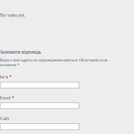
Submit Rating
Rate this item:
No votes yet.
Залишити відповідь
Ваша e-mail адреса не оприлюднюватиметься.
Обов’язкові поля
позначені
*
Ім’я
*
Email
*
Сайт