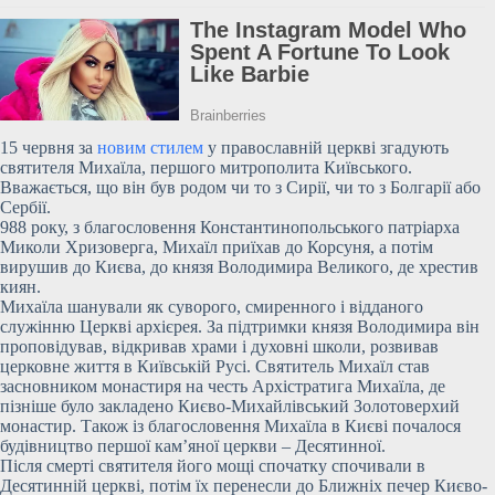
15 червня за
новим стилем
у православній церкві згадують
святителя Михаїла, першого митрополита Київського.
Вважається, що він був родом чи то з Сирії, чи то з Болгарії або
Сербії.
988 року, з благословення Константинопольського патріарха
Миколи Хризоверга, Михаїл приїхав до Корсуня, а потім
вирушив до Києва, до князя Володимира Великого, де хрестив
киян.
Михаїла
шанували як суворого, смиренного і відданого
служінню Церкві архієрея. За підтримки князя Володимира він
проповідував, відкривав храми і духовні школи, розвивав
церковне життя в Київській Русі. Святитель Михаїл став
засновником монастиря на честь Архістратига Михаїла, де
пізніше було закладено Києво-Михайлівський Золотоверхий
монастир. Також із благословення Михаїла в Києві почалося
будівництво першої кам’яної церкви – Десятинної.
Після смерті святителя його мощі спочатку спочивали в
Десятинній церкві, потім їх перенесли до Ближніх печер Києво-