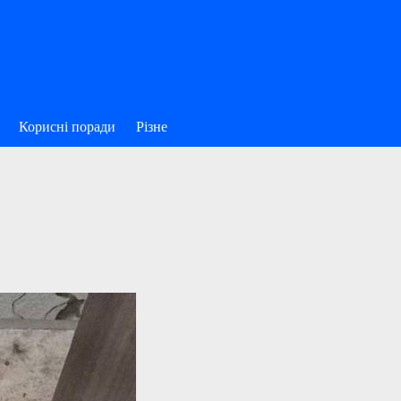
Корисні поради
Різне