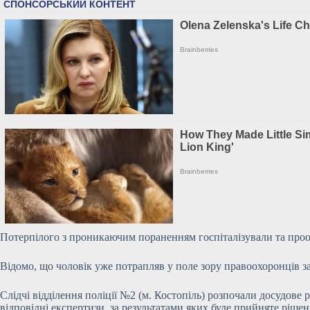
Потерпілого з проникаючим пораненням госпіталізували та проо
Відомо, що чоловік уже потрапляв у поле зору правоохоронців з
Слідчі відділення поліції №2 (м. Костопіль) розпочали досудов
відповідні експертизи, за результатами яких буде прийняте рішен