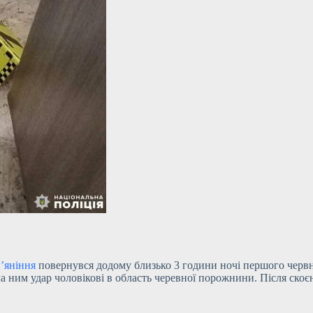
’яніння
повернувся додому близько 3 години ночі першого червня
сла ним удар чоловікові в область черевної порожнини. Після ско