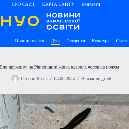
Перейти
ПРО САЙТ
КАРТА САЙТУ
Контакти
до
вмісту
Новини освіти
Діти
Студенти
Культура
Статті
Бив дружину: на Рівненщині жінка вдарила чоловіка ножем
Степан Козак
04.06.2024
Навчання дітей