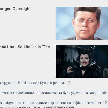
перували. Нині він перебуває в
реанімації.
а вчинення домашнього насильства та був судимий за завдані жін
е розслідування за попередньою правовою кваліфікацією
ч. 1
ст. 12
ня про остаточну правову кваліфікацію події.