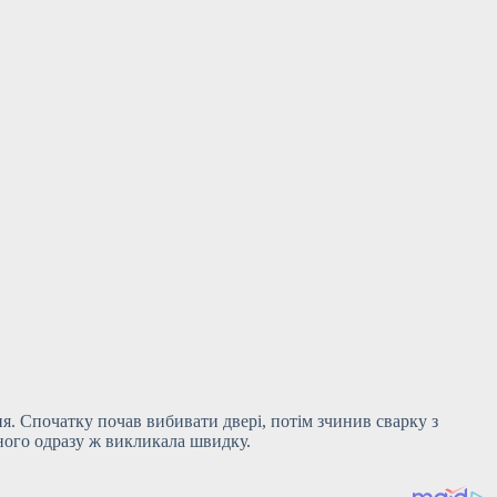
. Спочатку почав вибивати двері, потім зчинив сварку з
єного одразу ж викликала швидку.