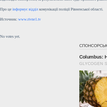
Про це
інформує відділ
комунікації поліції Рівненської області.
Источник:
www.rivne1.tv
Submit Rating
Rate this item:
No votes yet.