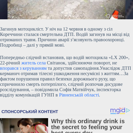
Загинув мотоцикліст. У ніч на 12 червня в одному з сіл
Кореччини сталася смертельна ДТП. Водій загинув на місці від
отриманих травм. Причини аварії з’ясовують правоохоронці.
Подробиці – далі у прямій мові.
Попередньо слідчий встановив, що водій мотоцикла «LX 200»,
22-річний
житель села
Світанок, здійснюючи поворот, не
впорався з керуванням
та допустив самопадіння.Унаслідок ДТП
керманич отримав тілесні ушкодження несумісні з життям…За
фактом порушення правил безпеки дорожнього
руху, що
спричинило смерть потерпілого, слідчий розпочав досудове
розслідування, – повідомила Софія Матвійчук, інспекторка
відділу комунікацій ГУНП в
Рівненській області
.