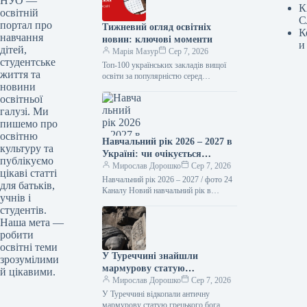
НУО —
К
освітній
С
портал про
Тижневий огляд освітніх
К
навчання
новин: ключові моменти
и
дітей,
Марія Мазур
Сер 7, 2026
студентське
Топ-100 українських закладів вищої
життя та
освіти за популярністю серед
новини
абітурієнтів 2026 року. Серед лідерів
освітньої
за кількістю поданих заяв від
вступників на…
галузі. Ми
пишемо про
освітню
Навчальний рік 2026 – 2027 в
культуру та
Україні: чи очікується
публікуємо
підвищення заробітної плати
Мирослав Дорошко
Сер 7, 2026
цікаві статті
педагогів та стипендій з 1
Навчальний рік 2026 – 2027 / фото 24
для батьків,
вересня
Каналу Новий навчальний рік в
учнів і
освітніх установах України
студентів.
розпочинається 1 вересня. Саме…
Наша мета —
робити
освітні теми
У Туреччині знайшли
зрозумілими
мармурову статую
й цікавими.
давньогрецького бога
Мирослав Дорошко
Сер 7, 2026
медицини, якій 1800 років.
У Туреччині відкопали античну
мармурову статую грецького бога