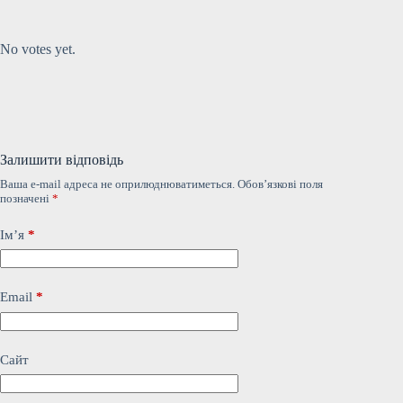
Submit Rating
Rate this item:
No votes yet.
Залишити відповідь
Ваша e-mail адреса не оприлюднюватиметься.
Обов’язкові поля
позначені
*
Ім’я
*
Email
*
Сайт