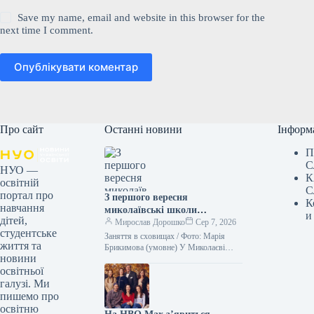
Save my name, email and website in this browser for the
next time I comment.
Опублікувати коментар
Про сайт
Останні новини
Інформ
П
С
НУО —
К
освітній
С
портал про
З першого вересня
К
навчання
миколаївські школи
и
дітей,
розпочнуть навчання, проте
Мирослав Дорошко
Сер 7, 2026
студентське
уроки проводитимуться
Заняття в сховищах / Фото: Марія
життя та
виключно в захисних
Брикимова (умовне) У Миколаєві
новини
заняття можуть відбуватися виключно
спорудах.
освітньої
в укриттях. Міська влада розглядає
такий…
галузі. Ми
пишемо про
освітню