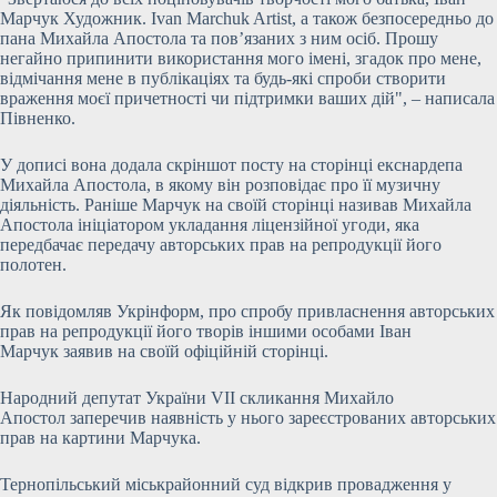
Марчук Художник. Ivan Marchuk Artist, а також безпосередньо до
пана Михайла Апостола та пов’язаних з ним осіб. Прошу
негайно припинити використання мого імені, згадок про мене,
відмічання мене в публікаціях та будь-які спроби створити
враження моєї причетності чи підтримки ваших дій", – написала
Півненко.
У дописі вона додала скріншот посту на сторінці екснардепа
Михайла Апостола, в якому він розповідає про її музичну
діяльність. Раніше Марчук на своїй сторінці називав Михайла
Апостола ініціатором укладання ліцензійної угоди, яка
передбачає передачу авторських прав на репродукції його
полотен.
Як повідомляв Укрінформ, про спробу привласнення авторських
прав на репродукції його творів іншими особами Іван
Марчук заявив на своїй офіційній сторінці.
Народний депутат України VII скликання Михайло
Апостол заперечив наявність у нього зареєстрованих авторських
прав на картини Марчука.
Тернопільський міськрайонний суд відкрив провадження у