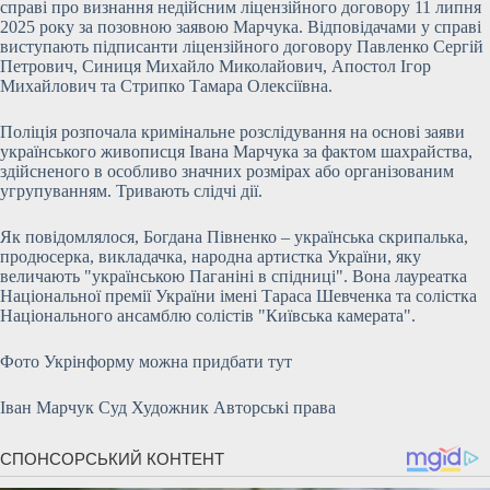
справі про визнання недійсним ліцензійного договору 11 липня
2025 року за позовною заявою Марчука. Відповідачами у справі
виступають підписанти ліцензійного договору Павленко Сергій
Петрович, Синиця Михайло Миколайович, Апостол Ігор
Михайлович та Стрипко Тамара Олексіївна.
Поліція розпочала кримінальне розслідування на основі заяви
українського живописця Івана Марчука за фактом шахрайства,
здійсненого в особливо значних розмірах або організованим
угрупуванням. Тривають слідчі дії.
Як повідомлялося, Богдана Півненко – українська скрипалька,
продюсерка, викладачка, народна артистка України, яку
величають "українською Паганіні в спідниці". Вона лауреатка
Національної премії України імені Тараса Шевченка та солістка
Національного ансамблю солістів "Київська камерата".
Фото Укрінформу можна придбати тут
Іван Марчук Суд Художник Авторські права