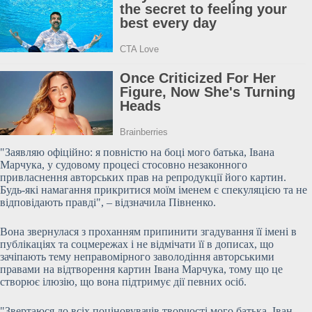
"Заявляю офіційно: я повністю на боці мого батька, Івана
Марчука, у судовому процесі стосовно незаконного
привласнення авторських прав на репродукції
його картин.
Будь-які намагання прикритися моїм іменем є спекуляцією та не
відповідають правді", – відзначила Півненко.
Вона звернулася з проханням припинити згадування її імені в
публікаціях та соцмережах і не відмічати її в дописах, що
зачіпають тему неправомірного заволодіння авторськими
правами на відтворення картин Івана Марчука, тому що це
створює ілюзію, що вона підтримує дії певних осіб.
"Звертаюся до всіх поціновувачів творчості мого батька, Іван