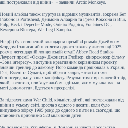
які постраждали від війни», – заявили Arctic Monkeys.
Новий альбом також згуртував відомих музикантів, зокрема Бет
Гіббонс із Portishead, Деймона Албарна та Грема Коксона із Blur,
Pulp, Beck і Depeche Mode, Олівію Родріго, Fontaines DC,
Кемерона Вінтера, Wet Leg і Sampha.
Help(2) був створений володарем премії «Греммі» Джеймсом
Фордом і записаний протягом одного тижня у листопаді 2025
року в легендарній лондонській студії Abbey Road Studios.
Лауреат премії «Оскар» Джонатан Глейзер, кінорежисер фільму
«Зона інтересу», виступив креативним керівником проєкту,
знявши трейлер до альбому. Його команда працювала в Україні,
Газі, Ємені та Судані, щоб зібрати кадри, «зняті дітьми
безпосередньо у зонах конфлікту. Результатом є вражаючий твір,
який, зрештою, пов’язує альбом з дітьми, яким музика має на
меті допомогти», йдеться у пресрелізі.
За підрахунками War Child, кількість дітей, які постраждали від
війни в усьому світі, зросла з одного з десяти, коли було
випущено збірку 1995 року, до одного з п'яти на сьогодні, що
становить приблизно 520 мільйонів дітей.
Як повідомляв Укрінформ, у Лондоні за участі Посольства