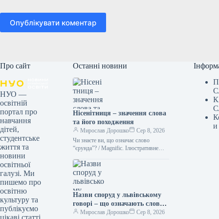
Опублікувати коментар
Про сайт
Останні новини
Інформ
П
С
НУО —
К
освітній
С
портал про
Нісенітниця – значення слова
К
навчання
та його походження
и
дітей,
Мирослав Дорошко
Сер 8, 2026
студентське
Чи знаєте ви, що означає слово
життя та
“єрунда”? / Magnific. Ілюстративне
новини
фото Іноді історія походження слова
освітньої
буває цікавішою за саме його…
галузі. Ми
пишемо про
освітню
Назви споруд у львівському
культуру та
говорі – що означають слова
публікуємо
“двірець”, “креденс”,
Мирослав Дорошко
Сер 8, 2026
цікаві статті