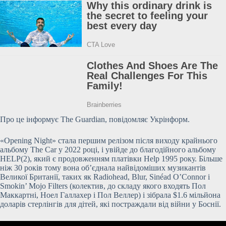
Про це інформує The Guardian, повідомляє Укрінформ.
«Opening Night» стала першим релізом після виходу крайнього
альбому The Car у 2022 році, і увійде до благодійного альбому
HELP(2), який є продовженням платівки Help 1995 року. Більше
ніж 30 років тому вона об’єднала найвідоміших музикантів
Великої Британії, таких як Radiohead, Blur, Sinéad O’Connor і
Smokin’ Mojo Filters (колектив, до складу якого входять Пол
Маккартні, Ноел Галлахер і Пол Веллер) і зібрала $1.6 мільйона
доларів стерлінгів для дітей, які постраждали від війни у Боснії.