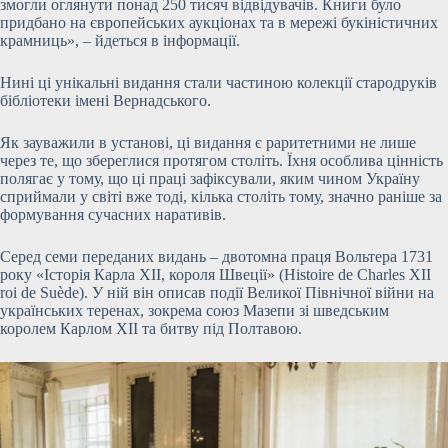
змогли оглянути понад 250 тисяч відвідувачів. Книги було
придбано на європейських аукціонах та в мережі букіністичних
крамниць», – йдеться в інформації.
Нині ці унікальні видання стали частиною колекції стародруків
бібліотеки імені Вернадського.
Як зауважили в установі, ці видання є раритетними не лише
через те, що збереглися протягом століть. Їхня особлива цінність
полягає у тому, що ці праці зафіксували, яким чином Україну
сприймали у світі вже тоді, кілька століть тому, значно раніше за
формування сучасних наративів.
Серед семи переданих видань – двотомна праця Вольтера 1731
року «Історія Карла XII, короля Швеції» (Histoire de Charles XII
roi de Suède). У ній він описав події Великої Північної війни на
українських теренах, зокрема союз Мазепи зі шведським
королем Карлом XII та битву під Полтавою.