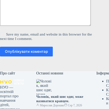
Save my name, email and website in this browser for the
next time I comment.
Опублікувати коментар
Про сайт
Останні новини
Інформ
П
С
НУО —
К
освітній
С
портал про
Чоловік, який шиє одяг, може
К
навчання
називатися кравцем.
и
дітей,
Мирослав Дорошко
Сер 7, 2026