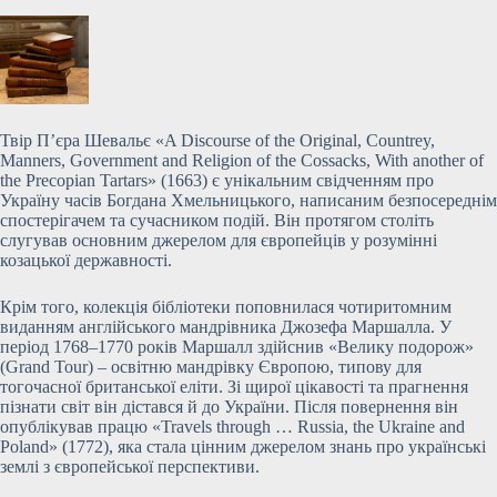
Твір П’єра Шевальє «A Discourse of the Original, Countrey,
Manners, Government and Religion of the Cossacks, With another of
the Precopian Tartars» (1663) є унікальним свідченням про
Україну часів Богдана Хмельницького, написаним безпосереднім
спостерігачем та сучасником подій. Він протягом століть
слугував основним джерелом для європейців у розумінні
козацької державності.
Крім того, колекція бібліотеки поповнилася чотиритомним
виданням англійського мандрівника Джозефа Маршалла. У
період 1768–1770 років Маршалл здійснив «Велику подорож»
(Grand Tour) – освітню мандрівку Європою, типову для
тогочасної британської еліти. Зі щирої цікавості та прагнення
пізнати світ він дістався й до України. Після повернення він
опублікував працю «Travels through … Russia, the Ukraine and
Poland» (1772), яка стала цінним джерелом знань про українські
землі з європейської перспективи.