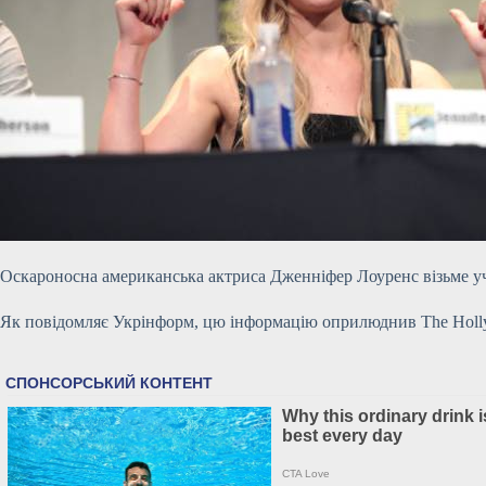
Оскароносна американська актриса Дженніфер Лоуренс візьме учас
Як повідомляє Укрінформ, цю інформацію оприлюднив The Holly