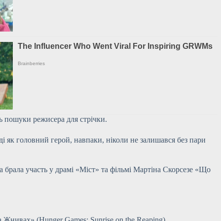
ь пошуки режисера для стрічки.
і як головний герой, навпаки, ніколи не залишався без пари
а брала участь у драмі «Міст» та фільмі Мартіна Скорсезе «Що
Жнивах» (Hunger Games: Sunrise on the Reaping).