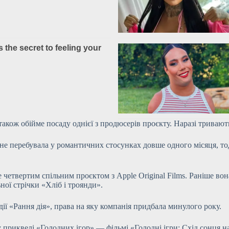
акож обійме посаду однієї з продюсерів проєкту. Наразі тривают
 не перебувала у
романтичних стосунках довше одного місяця, тод
 четвертим спільним проєктом з Apple Original Films. Раніше вон
ої стрічки «Хліб і троянди».
дії «Рання дія», права на яку компанія придбала минулого року.
риквелі «Голодних ігор» — фільмі «Голодні ігри: Схід сонця на 