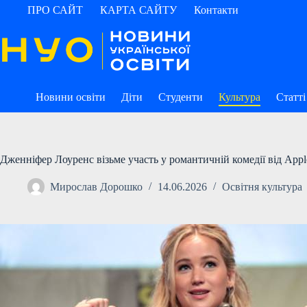
Перейти
ПРО САЙТ
КАРТА САЙТУ
Контакти
до
вмісту
Новини освіти
Діти
Студенти
Культура
Статті
Дженніфер Лоуренс візьме участь у романтичній комедії від Appl
Мирослав Дорошко
14.06.2026
Освітня культура