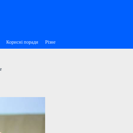
Корисні поради
Різне
e