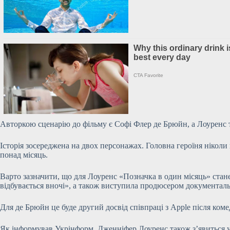
Авторкою сценарію до фільму є Софі Флер де Брюйн, а Лоуренс т
Історія зосереджена на двох персонажах. Головна героїня ніколи
понад місяць.
Варто зазначити, що для Лоуренс «Позначка в один місяць» стане
відбувається вночі», а також виступила продюсером документальн
Для де Брюйн це буде другий досвід співпраці з Apple після коме
Як інформував Укрінформ, Дженніфер Лоуренс також з’явиться у п