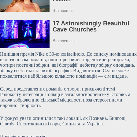
Нинішня премія Nike є 30-ю ювілейною. До списку номінованих
включено сім романів, один прозовий твір, чотири репортажі,
чотири поетичні збірки, дві біографії, дебютну збірку оповідань,
збірку есеїстики та автобіографію. Видавництво Czarne
може
похвалитися найбільшою кількістю номінацій — сім видань.
Серед представлених романів є твори, присвячені темі
Голокосту, інтеграції Польщі в загальноєвропейську історію, а
також зображенню сільської місцевості поза стереотипами
народної творчості.
У фокусі уваги опинилися такі локації, як Познань, Бидгощ,
Сілезія, Свєнтокшиські гори, Сицилія та Україна.
Перелік претендентів: