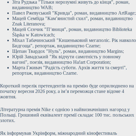
Зіта Рудзька "Тільки нерозумні живуть до кінця", роман,
видавництво WAB;
Павел Ржевуський "Кривда", роман, видавництво ArtRage;
Мацей Сембіда "Кам’янистий схил", роман, видавництво
Znak Literanova;
Мацей Сєнчик "П’яниця", роман, видавництво Biblioteka
Śląska w Katowicach;
Міхал Табачинський "Кишеньковий мегаполіс. Рік навколо
Бидгоща", репортаж, видавництво Czarne;
Щепан Твардох "Нуль", роман, видавництво Margins;
Юрій Завадський "Як відчути самотність у повному
вагоні", поезія, видавництво Ha!art Corporation;
Марта Гживач "Радість суботи. Архів життя та смерті",
репортаж, видавництво Czarne.
Короткий перелік претендентів на премію буде оприлюднено на
початку вересня 2026 року, а ім’я переможця стане відоме 4
жовтня.
Літературна премія Nike є однією з найвизначніших нагород у
Польщі. Грошовий еквівалент премії складає 100 тис. польських
злотих.
Як інформував Укрінформ, міжнародний кінофестиваль