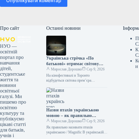
Опублікувати коментар
Про сайт
Останні новини
Інформ
П
С
НУО —
К
освітній
С
портал про
Українська стрічка «По
К
навчання
батькові» отримає світову
и
дітей,
прем’єру на кінофестивалі в
Мирослав Дорошко
Сер 9, 2026
студентське
Торонто
На кінофестивалі в Торонто
життя та
відбудеться світова прем’єра
новини
українського кінотвору «По батькові»
освітньої
09.08.2026 09:28 Укрінформ На 51-му
міжнародному кінофестивалі у
галузі. Ми
Торонто,…
пишемо про
освітню
Назви птахів українською
культуру та
мовою – як правильно
публікуємо
назвати лелеку, зозулю,
Мирослав Дорошко
Сер 9, 2026
цікаві статті
снігура
Як правильно називати птахів
для батьків,
українською / Magnific В українській
учнів і
мові існує безліч милозвучних слів.