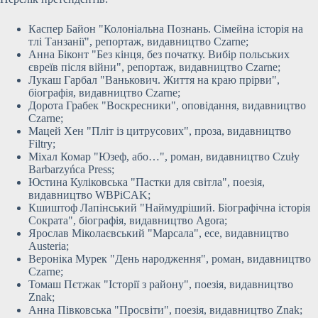
Каспер Байон "Колоніальна Познань. Сімейна історія на
тлі Танзанії", репортаж, видавництво Czarne;
Анна Біконт "Без кінця, без початку. Вибір польських
євреїв після війни", репортаж, видавництво Czarne;
Лукаш Гарбал "Ванькович. Життя на краю прірви",
біографія, видавництво Czarne;
Дорота Грабек "Воскресники", оповідання, видавництво
Czarne;
Мацей Хен "Пліт із цитрусових", проза, видавництво
Filtry;
Міхал Комар "Юзеф, або…", роман, видавництво Czuły
Barbarzyńca Press;
Юстина Куліковська "Пастки для світла", поезія,
видавництво WBPiCAK;
Кшиштоф Лапінський "Наймудріший. Біографічна історія
Сократа", біографія, видавництво Agora;
Ярослав Міколаєвський "Марсала", есе, видавництво
Austeria;
Вероніка Мурек "День народження", роман, видавництво
Czarne;
Томаш Пєтжак "Історії з району", поезія, видавництво
Znak;
Анна Півковська "Просвіти", поезія, видавництво Znak;