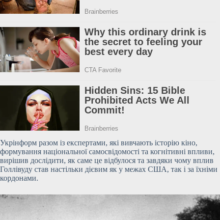
Укрінформ разом із експертами, які вивчають історію кіно,
формування національної самосвідомості та когнітивні впливи,
вирішив дослідити, як саме це відбулося та завдяки чому вплив
Голлівуду став настільки дієвим як у межах США, так і за їхніми
кордонами.