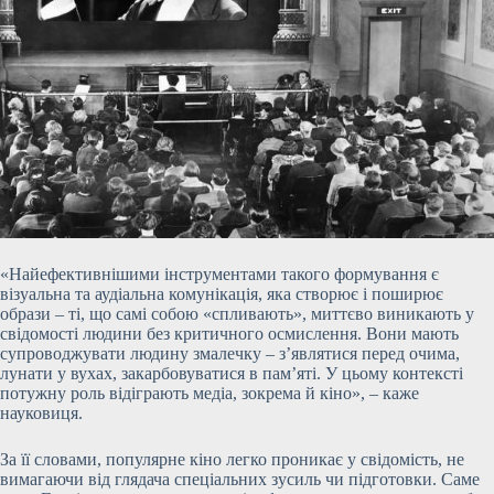
«Найефективнішими інструментами такого формування є
візуальна та аудіальна комунікація, яка створює і поширює
образи – ті, що самі собою «спливають», миттєво виникають у
свідомості людини без критичного осмислення. Вони мають
супроводжувати людину змалечку – з’являтися перед очима,
лунати у вухах, закарбовуватися в пам’яті. У цьому контексті
потужну роль відіграють медіа, зокрема й кіно», – каже
науковиця.
За її словами, популярне кіно легко проникає у свідомість, не
вимагаючи від глядача спеціальних зусиль чи підготовки. Саме