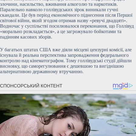
злочини, насильство, вживання алкоголю та наркотиків.
Паралельно навколо голлівудських зірок виникали гучні
скандали. Це був період економічного піднесення після Першої
світової війни, який згодом отримав назву «ревучі двадцяті».
Водночас у суспільстві посилювалося переконання, що Голлівуд
«морально розкладається», а це загрожувало бойкотами та
падінням касових зборів.
У багатьох штатах США вже діяли місцеві цензурні комісії, але
існувала й реальна перспектива запровадження федерального
контролю над кінематографом. Тому голлівудські студії дійшли
висновку, що саморегулювання є дешевшою та вигіднішою
альтернативою державному втручанню.