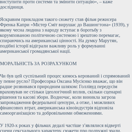
виступити проти системи та змінити ситуацію», – каже
дослідниця.
Яскравим прикладом такого сюжету став фільм режисера
Френка Капри «Містер Сміт вирушає до Вашингтона» (1939), у
якому чесна людина з народу вступає в боротьбу з
корумпованою політичною системою і зрештою перемагає,
спираючись на американські цінності. На думку Марутян,
подібні історії відіграли важливу роль у формуванні
американської громадянської нації.
МОРАЛЬНІСТЬ ЗА РОЗРАХУНКОМ
Чи був цей суспільний процес кимось керований і спрямований
у певне русло? Професорка Оксана Мусієнко вважає, що він
радше розвивався природним шляхом: Голлівуд передусім
враховував не стільки ідеологічний вплив, скільки сценарні
рішення та касові збори. Водночас, коли виникла загроза
запровадження федеральної цензури, а отже, і можливих
фінансових втрат, американська кіноіндустрія відповіла
самоорганізацією та добровільними обмеженнями.
У 1920-х роках у фільмах дедалі частіше з’являлися відверті
сцени сексуального характеру, сюжети про подружні зради,