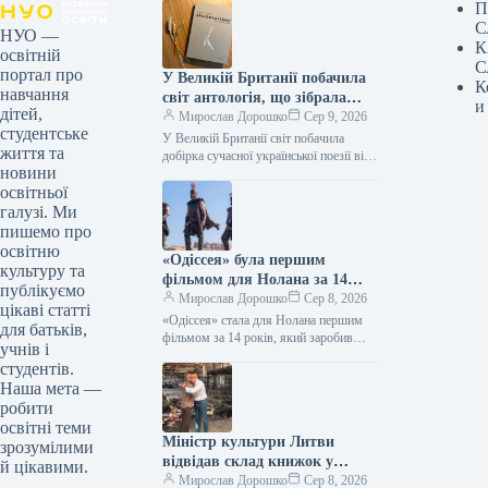
П
С
НУО —
К
освітній
С
портал про
У Великій Британії побачила
К
навчання
світ антологія, що зібрала
и
дітей,
твори дванадцяти
Мирослав Дорошко
Сер 9, 2026
студентське
українських поетес, а у Швеції
У Великій Британії світ побачила
життя та
видано збірку текстів
добірка сучасної української поезії від
новини
жінок, що має назву War-Torn Voices:
Наталки Ворожбит.
освітньої
Ukrainian Women’s Poetry. До…
галузі. Ми
пишемо про
освітню
«Одіссея» була першим
культуру та
фільмом для Нолана за 14
публікуємо
років, який подолав позначку
Мирослав Дорошко
Сер 8, 2026
цікаві статті
в $1 мільярд зібраних коштів.
«Одіссея» стала для Нолана першим
для батьків,
фільмом за 14 років, який заробив
учнів і
понад $1 мільярд 08.08.2026 14:27
студентів.
Укрінформ Стрічка Крістофера
Наша мета —
Нолана…
робити
освітні теми
Міністр культури Литви
зрозумілими
відвідав склад книжок у
й цікавими.
Харкові, зруйнований Росією
Мирослав Дорошко
Сер 8, 2026