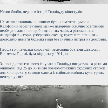
Nestor Studio, перша в історії Голлівуду кіностудія.
Не менш важливим чинником були кліматичні умови.
Каліфорнія забезпечувала майже цілорічне сонячне освітлення,
необхідне для кіновиробництва тих часів, а різноманіття
ландшафтів – гори, узбережжя океану, пустелі та рівнини –
дозволяло знімати будь-які види без значних витрат на декорації.
Перша голлівудська кіностудія, заснована братами Девідом і
Вільямом Горслі, була відкрита у 1911 році.
За понад століття свого існування Голлівуд випустив, за різними
оцінками, від 25 до 35 тисяч повнометражних художніх стрічок
для кінопрокату, ставши одним із найвпливовіших культурних
центрів у світі.