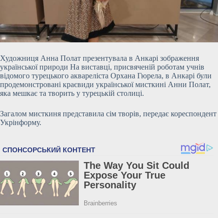
Художниця Анна Полат презентувала в Анкарі зображення
української природи На виставці, присвяченій роботам учнів
відомого турецького аквареліста Орхана Гюрела, в Анкарі були
продемонстровані краєвиди української мисткині Анни Полат,
яка мешкає та творить у турецькій столиці.
Загалом мисткиня представила сім творів, передає кореспондент
Укрінформу.