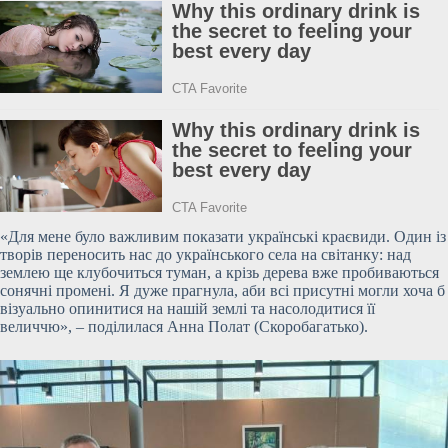
«Для мене було важливим показати українські краєвиди. Один із
творів переносить нас до українського села на світанку: над
землею ще клубочиться
туман, а крізь дерева вже пробиваються
сонячні промені. Я дуже прагнула, аби всі присутні могли хоча б
візуально опинитися на нашій землі та насолодитися її
величчю», – поділилася Анна Полат (Скоробагатько).