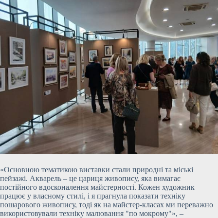
«Основною тематикою виставки стали природні та міські
пейзажі. Акварель – це цариця живопису, яка вимагає
постійного вдосконалення майстерності. Кожен художник
працює у власному стилі, і я прагнула показати техніку
пошарового живопису, тоді як на майстер-класах ми переважно
використовували техніку малювання "по мокрому"», –