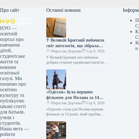
Про сайт
Останні новини
Інформ
П
С
НУО —
К
освітній
С
портал про
У Великій Британії побачила
К
навчання
світ антологія, що зібрала
и
дітей,
твори дванадцяти
Мирослав Дорошко
Сер 9, 2026
студентське
українських поетес, а у Швеції
У Великій Британії світ побачила
життя та
видано збірку текстів
добірка сучасної української поезії від
новини
жінок, що має назву War-Torn Voices:
Наталки Ворожбит.
освітньої
Ukrainian Women’s Poetry. До…
галузі. Ми
пишемо про
освітню
«Одіссея» була першим
культуру та
фільмом для Нолана за 14
публікуємо
років, який подолав позначку
Мирослав Дорошко
Сер 8, 2026
цікаві статті
в $1 мільярд зібраних коштів.
«Одіссея» стала для Нолана першим
для батьків,
фільмом за 14 років, який заробив
учнів і
понад $1 мільярд 08.08.2026 14:27
студентів.
Укрінформ Стрічка Крістофера
Наша мета —
Нолана…
робити