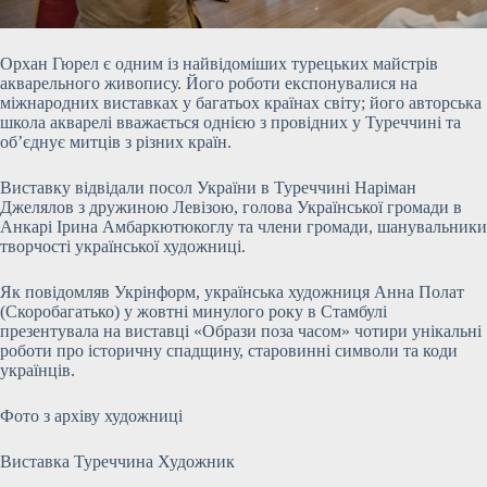
Орхан Гюрел є одним із найвідоміших турецьких майстрів
акварельного живопису. Його роботи експонувалися на
міжнародних виставках у багатьох країнах світу; його авторська
школа акварелі вважається однією з провідних у Туреччині та
об’єднує митців з різних країн.
Виставку відвідали посол України в Туреччині Наріман
Джелялов з дружиною Левізою, голова Української громади в
Анкарі Ірина Амбаркютюкоглу та члени громади, шанувальники
творчості української художниці.
Як повідомляв Укрінформ, українська художниця Анна Полат
(Скоробагатько) у жовтні минулого року в Стамбулі
презентувала на виставці «Образи поза часом» чотири унікальні
роботи про історичну спадщину, старовинні символи та коди
українців.
Фото з архіву художниці
Виставка Туреччина Художник