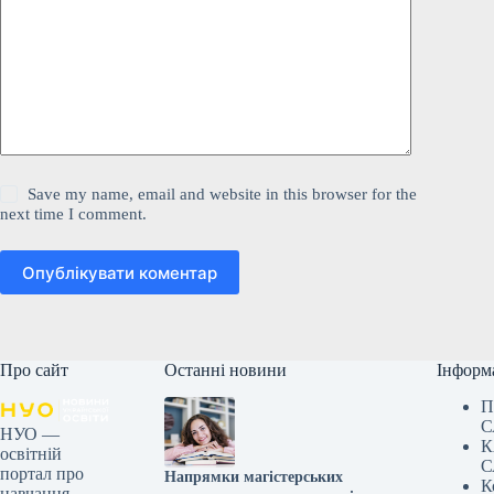
Save my name, email and website in this browser for the
next time I comment.
Опублікувати коментар
Про сайт
Останні новини
Інформ
П
С
НУО —
К
освітній
С
портал про
Напрямки магістерських
К
навчання