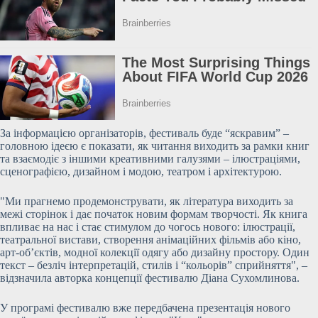
За інформацією організаторів, фестиваль буде “яскравим” –
головною ідеєю є показати, як читання виходить за рамки книг
та взаємодіє з іншими креативними галузями – ілюстраціями,
сценографією, дизайном і модою, театром і архітектурою.
"Ми прагнемо продемонструвати, як література виходить за
межі сторінок і дає початок новим формам творчості. Як книга
впливає на нас і стає стимулом до чогось нового: ілюстрації,
театральної вистави, створення анімаційних фільмів або кіно,
арт-об’єктів, модної колекції одягу або дизайну простору. Один
текст – безліч інтерпретацій, стилів і “кольорів” сприйняття", –
відзначила авторка концепції фестивалю Діана Сухомлинова.
У програмі фестивалю вже передбачена презентація нового