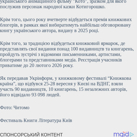
українського анімаційного фільму "Кото", зразком для якого
послужив персонаж народної казки Котигорошко.
Крім того, цього року вчетверте відбудеться премія книжкових
блогерів, в рамках якої вибиратимуть найбільш обговорювану
книгу українського автора, видану в 2025 році.
Крім того, за традицією відбудеться книжковий ярмарок, де
представлять свої видання понад 100 видавництв та книгарень,
пройдуть зустрічі з відомими письменниками, артистами,
блогерами та представниками медіа. Реєстрація учасників
триватиме до 20 лютого 2026 року.
Як передавав Укрінформ, у книжковому фестивалі “Книжкова
країна”, що відбувся 25-28 вересня у Києві на ВДНГ, взяли
участь 90 видавництв, 10 книгарень, 15 незалежних авторів,
його відвідало 93 098 людей.
Фото: Читомо
Фестиваль Книги Література Київ