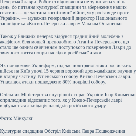
Печерської лаври. Робота з відновлення не зупиняється ні на
день, бо питання культурної спадщини та збереження наших
святинь — це частина когнітивної війни, яку росія веде проти
України», — зауважив генеральний директор Національного
заповідника «Києво-Печерська лавра» Максим Остапенко.
Також у Ближніх печерах відбувся традиційний молебень з
акафістом біля мощей преподобного Агапіта Печерського, що
стало ще одним свідченням поступового повернення Лаври до
звичного життя попри наслідки російської атаки.
Як повідомляв Укрінформ, під час повітряної атаки російських
військ на Київ уночі 15 червня ворожий дрон-камікадзе влучив у
вівтарну частину Успенського собору Києво-Печерської лаври.
Унаслідок атаки пошкоджено 80% покрівлі собору.
Очільник Міністерства внутрішніх справ України Ігор Клименко
оприлюднив відеозапис того, як у Києво-Печерській лаврі
відбувається ліквідація наслідків російського удару.
Фото: Мінкульт
Культурна спадщина Обстріл Київська Лавра Пошкодження