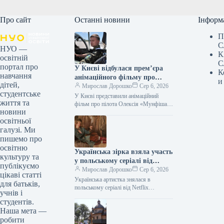
Про сайт
Останні новини
Інформ
П
С
НУО —
К
освітній
С
портал про
У Києві відбулася прем’єра
К
навчання
анімаційного фільму про
и
дітей,
пілота Олексія «Мунфіша»
Мирослав Дорошко
Сер 6, 2026
студентське
Меся.
У Києві представили анімаційний
життя та
фільм про пілота Олексія «Мунфіша»
новини
Меся Відео 06.08.2026 20:51
освітньої
Укрінформ У Музеї війни відбулася
прем’єра першої…
галузі. Ми
пишемо про
освітню
Українська зірка взяла участь
культуру та
у польському серіалі від
публікуємо
Netflix
Мирослав Дорошко
Сер 6, 2026
цікаві статті
Українська артистка знялася в
для батьків,
польському серіалі від Netflix
учнів і
06.08.2026 21:06 Укрінформ
студентів.
Українська артистка Оксана
Наша мета —
Черкашина, відома за роботами у
робити
стрічках…