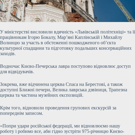
У міністерстві висловили вдячність «Львівській політехніці» та її
працівникам Ігорю Бокалу, Мар’яні Каплінській і Михайлу
Волинцю за участь в обстеженні пошкодженого об’єкта
культурної спадщини та підготовку подальших консерваційних
заходів.
Водночас Києво-Печерська лавра поступово відновлює доступ
для відвідувачів.
Зокрема, вже відчинена церква Спаса на Берестові, а також
доступні Ближні печери, Велика лаврська дзвіниця, Трапезна
церква та частина музейних експозицій.
Крім того, відновили проведення групових екскурсій за
попереднім записом.
«Попри удари російської федерації, ми відновлюємо нашу
роботу і робимо все, аби гідно зустріти 975-річницю Києво-