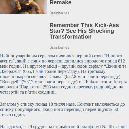
Найпопулярнішим серіалом виявився перший сезон “Нічного
агента”, який з січня по червень дивилися впродовж понад 812
млн годин. На другому місці – другий сезон серіалу “Джинні та
Джорджія” (665,
1 млн
годин перегляду). На третьому
південнокорейське шоу “Слава” (622,8 млн годин перегляду).
“Венздей” (507,7 млн годин перегляду) та “Бріджертони: Історія
королеви Шарлотти” (503 млн годин перегляду) відповідно на
четвертій та п’ятій сходинці.
Загалом у списку понад 18 тисяч назв. Контент включається до
списку популярного, якщо його перегляди перевищують 50
тисяч годин.
Нагадаємо, із 29 грудня на стримінговій платформі Netflix стане