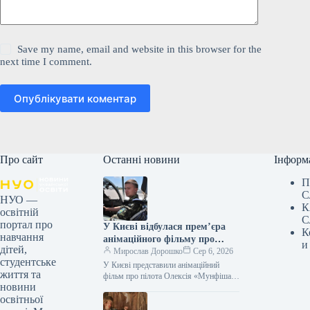
Save my name, email and website in this browser for the
next time I comment.
Опублікувати коментар
Про сайт
Останні новини
Інформ
П
С
НУО —
К
освітній
С
портал про
У Києві відбулася прем’єра
К
навчання
анімаційного фільму про
и
дітей,
пілота Олексія «Мунфіша»
Мирослав Дорошко
Сер 6, 2026
студентське
Меся.
У Києві представили анімаційний
життя та
фільм про пілота Олексія «Мунфіша»
новини
Меся Відео 06.08.2026 20:51
освітньої
Укрінформ У Музеї війни відбулася
прем’єра першої…