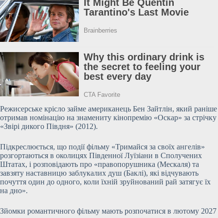
Режисерське крісло займе американець Бен Зайтлін, який раніше
отримав номінацію на знамениту кінопремію
«Оскар» за стрічку
«Звірі дикого Півдня» (2012).
Підкреслюється, що події фільму «Тримайся за своїх ангелів»
розгортаються в околицях Південної Луїзіани в Сполучених
Штатах, і розповідають про «правопорушника (Мескаля) та
завзяту наставницю заблукалих душ (Баклі), які відчувають
почуття один до одного, коли їхній зруйнований рай затягує їх
на дно».
Зйомки романтичного фільму мають розпочатися в лютому 2027