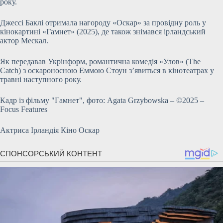
року.
Джессі Баклі отримала нагороду «Оскар» за провідну роль у
кінокартині «Гамнет» (2025), де також знімався ірландський
актор Мескал.
Як передавав Укрінформ, романтична комедія «Улов» (The
Catch) з оскароносною Еммою Стоун з’явиться в кінотеатрах у
травні наступного року.
Кадр із фільму "Гамнет", фото: Agata Grzybowska – ©2025 –
Focus Features
Актриса Ірландія Кіно Оскар