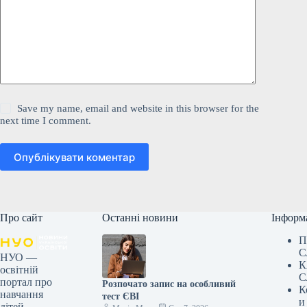
Save my name, email and website in this browser for the
next time I comment.
Опублікувати коментар
Про сайт
Останні новини
Інформ
П
С
НУО —
К
освітній
С
портал про
Розпочато запис на особливий
К
навчання
тест ЄВІ
и
дітей,