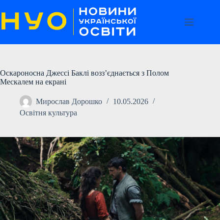
Перейти
до
вмісту
Оскароносна Джессі Баклі возз’єднається з Полом
Мескалем на екрані
Мирослав Дорошко
10.05.2026
Освітня культура