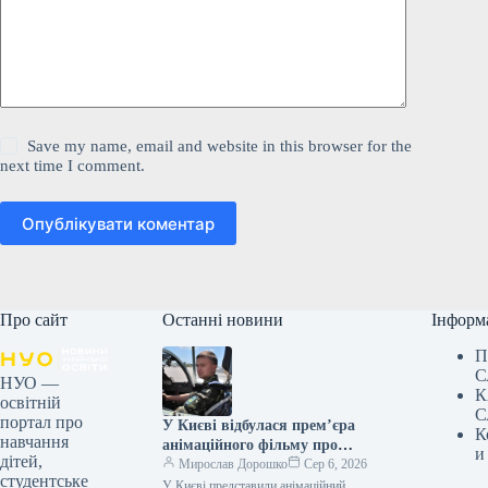
Save my name, email and website in this browser for the
next time I comment.
Опублікувати коментар
Про сайт
Останні новини
Інформ
П
С
НУО —
К
освітній
С
портал про
У Києві відбулася прем’єра
К
навчання
анімаційного фільму про
и
дітей,
пілота Олексія «Мунфіша»
Мирослав Дорошко
Сер 6, 2026
студентське
Меся.
У Києві представили анімаційний