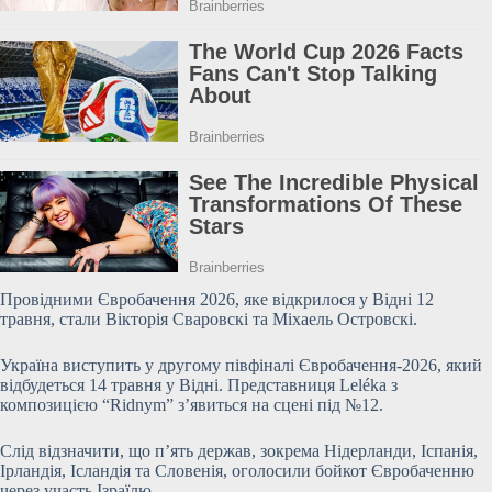
Провідними Євробачення 2026, яке відкрилося у Відні
12
травня, стали Вікторія Сваровскі та Міхаель Островскі.
Україна виступить у другому півфіналі Євробачення-2026, який
відбудеться 14 травня у Відні. Представниця Leléka з
композицією “Ridnym” з’явиться на сцені під №12.
Слід відзначити, що п’ять держав, зокрема Нідерланди, Іспанія,
Ірландія, Ісландія та Словенія, оголосили бойкот Євробаченню
через участь Ізраїлю.