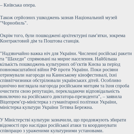
– Київська опера.
Також серйозних ушкоджень зазнав Національний музей
"Чорнобиль".
Окрім того, були пошкоджені архітектурні пам’ятки, зокрема
Контрактовий дім та Поштова станція.
"Надзвичайно важка ніч для України. Численні російські ракети
та "Шахеди" спрямовані на мирне населення. Найбільша
кількість пошкоджень культурних об’єктів Києва за період
повномасштабної війни РФ проти України. Поки росіяни
отримували нагороди на Каннському кінофестивалі, їхні
співвітчизники обстрілювали українських дітей. Особливо
цинічно виглядала нагорода російським митцям та їхня спроба
очистити свою репутацію, перекладаючи відповідальність
виключно на російського диктатора-президента", – заявила
Віцепрем’єр-міністерка з гуманітарної політики України,
міністерка культури України Тетяна Бережна.
У Міністерстві культури зазначили, що продовжують збирати
відомості про наслідки російської атаки та координувати
співпрацю з ураженими культурними установами.