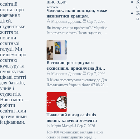
К
освітній
С
портал про
Чоловік, який шиє одяг, може
К
навчання
називатися кравцем.
и
дітей,
Мирослав Дорошко
Сер 7, 2026
студентське
Як іменувати цю професію? / Magnific.
життя та
Ілюстративне фото Часом здається, що
новини
всі, хто займається шиттям, – це
освітньої
просто “швачки”. Проте…
галузі. Ми
пишемо про
освітню
В столиці розгорнулася
культуру та
експозиція, присвячена Дню
публікуємо
Незалежності України.
Мирослав Дорошко
Сер 7, 2026
цікаві статті
В Києві презентували виставку до Дня
для батьків,
Незалежності України Фото 07.08.2026
учнів і
18:20 Укрінформ У столичному
студентів.
Центральному будинку художника
Наша мета —
організовано всеукраїнський
робити
вернісаж…
освітні теми
Тижневий огляд освітніх
зрозумілими
новин: ключові моменти
й цікавими.
Марія Мазур
Сер 7, 2026
Топ-100 українських закладів вищої
освіти за популярністю серед