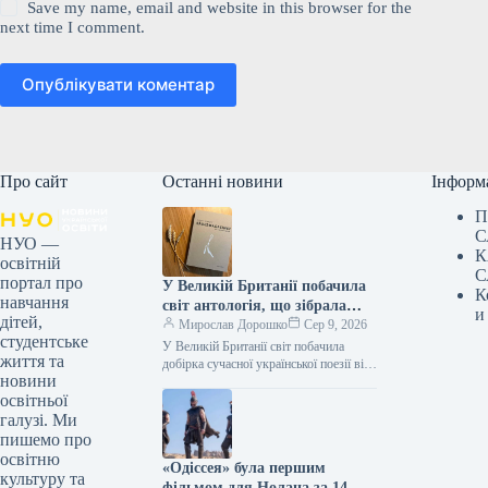
Save my name, email and website in this browser for the
next time I comment.
Опублікувати коментар
Про сайт
Останні новини
Інформ
П
С
НУО —
К
освітній
С
портал про
У Великій Британії побачила
К
навчання
світ антологія, що зібрала
и
дітей,
твори дванадцяти
Мирослав Дорошко
Сер 9, 2026
студентське
українських поетес, а у Швеції
У Великій Британії світ побачила
життя та
видано збірку текстів
добірка сучасної української поезії від
новини
жінок, що має назву War-Torn Voices:
Наталки Ворожбит.
освітньої
Ukrainian Women’s Poetry. До…
галузі. Ми
пишемо про
освітню
«Одіссея» була першим
культуру та
фільмом для Нолана за 14