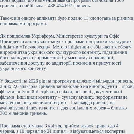
Вона додала, що найменша заявка програми становила 1005
гривень, а найбільша – 438 454 697 гривень.
Також від одного апліканта було подано 11 клопотань за різними
напрямками програми.
Як повідомляв Укрінформ, Міністерство культури та Офіс
Президента анонсували запуск програми підтримки культурних
ініціатив «Тисячовесна». Метою ініціативи є збільшення обсягу
виробництва українського культурного контенту, підвищення
його конкурентоспроможності у масовому споживанні,
забезпечення доступу до авдиторії, посилення присутності
українського контенту.
У бюджеті на 2026 рік на програму виділено 4 мільярди гривень.
З них 2,6 мільярда гривень заплановано на кінопродукти – ігрові
фільми, анімаційні стрічки, серіали, неігрові документальні
фільми. Інші види контенту – сучасну музику, перформативне
мистецтво, візуальне мистецтво – 1 мільярд гривень, на
аудіовізуальні шоу та контент для соціальних мереж – близько
300 мільйонів гривень.
Програма стартувала 3 квітня, прийом заявок тривав до 4
червня, з 10 червня по 21 липня – відбуватиметься експертна