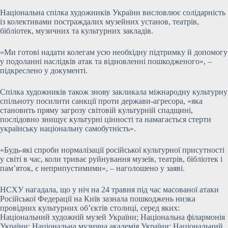
Національна спілка художників України висловлює солідарність
із колективами постраждалих музейних установ, театрів,
бібліотек, музичних та культурних закладів.
«Ми готові надати колегам усю необхідну підтримку й допомогу
у подоланні наслідків атак та відновленні пошкодженого», –
підкреслено у документі.
Спілка художників також знову закликала міжнародну культурну
спільноту посилити санкції проти держави-агресора, «яка
становить пряму загрозу світовій культурній спадщині,
послідовно знищує культурні цінності та намагається стерти
українську національну самобутність».
«Будь-які спроби нормалізації російської культурної присутності
у світі в час, коли триває руйнування музеїв, театрів, бібліотек і
пам’яток, є неприпустимими», – наголошено у заяві.
НСХУ нагадала, що у ніч на 24 травня під час масованої атаки
Російської Федерації на Київ зазнала пошкоджень низка
провідних культурних об’єктів столиці, серед яких:
Національний художній музей України; Національна філармонія
України; Національна музична академія України; Національний