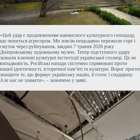
«Цей удар є продовженням навмисного культурного геноциду,
що чиниться агресором. Ми зовсім нещодавно пережили горе і
смуток через руйнування, завдані 7 травня 2026 року
Дніпровському художньому музею. Тепер підступного удару
зазнали ключові культурні інституції української столиці. Це не
випадковість. Російські напади системно спрямовані проти
нашої ідентичності, історичної пам’яті та культури. Ворог прагне
знищити те, що формує українську націю, її голос і спадщину.
Але нас не зламати», – зазначено у заяві.