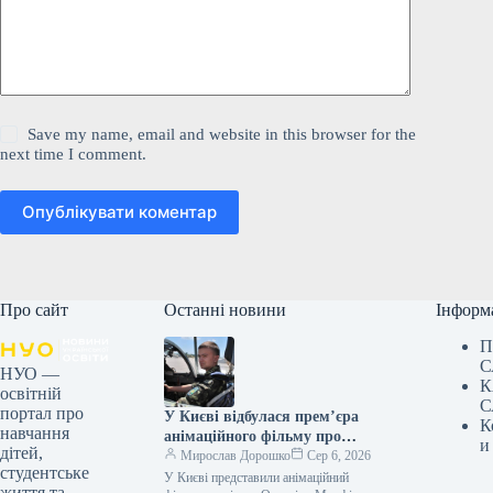
Save my name, email and website in this browser for the
next time I comment.
Опублікувати коментар
Про сайт
Останні новини
Інформ
П
С
НУО —
К
освітній
С
портал про
У Києві відбулася прем’єра
К
навчання
анімаційного фільму про
и
дітей,
пілота Олексія «Мунфіша»
Мирослав Дорошко
Сер 6, 2026
студентське
Меся.
У Києві представили анімаційний
життя та