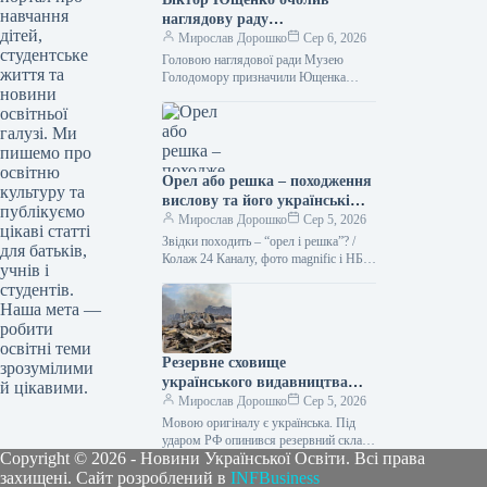
навчання
наглядову раду
дітей,
Меморіального музею жертв
Мирослав Дорошко
Сер 6, 2026
студентське
Голодомору.
Головою наглядової ради Музею
життя та
Голодомору призначили Ющенка
новини
Фото 06.08.2026 00:55 Укрінформ
освітньої
Наглядова рада Національного музею
Голодомору-геноциду на своєму
галузі. Ми
першому зібранні…
пишемо про
освітню
Орел або решка – походження
культуру та
вислову та його українські
публікуємо
синоніми.
Мирослав Дорошко
Сер 5, 2026
цікаві статті
Звідки походить – “орел і решка”? /
для батьків,
Колаж 24 Каналу, фото magnific і НБУ
учнів і
Кинути монету – найпростіший спосіб
студентів.
здійснити…
Наша мета —
робити
освітні теми
Резервне сховище
зрозумілими
українського видавництва
й цікавими.
потрапило під російський
Мирослав Дорошко
Сер 5, 2026
обстріл, внаслідок чого було
Мовою оригіналу є українська. Під
знищено 100 тисяч
ударом РФ опинився резервний склад
Copyright © 2026 - Новини Української Освіти. Всі права
одного з видавництв – знищені 100
примірників книг.
тисяч книг 05.08.2026 21:01…
захищені. Сайт розроблений в
INFBusiness