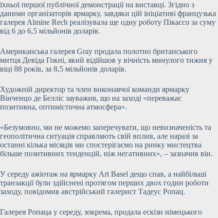
їхньої першої публічної демонстрації на виставці. Згідно з
даними організаторів ярмарку, завдяки цій ініціативі французька
галерея Almine Rech реалізувала ще одну роботу Пікассо за суму
від 6 до 6,5 мільйонів доларів.
Американська галерея Gray продала полотно британського
митця Девіда Гокні, який відійшов у вічність минулого тижня у
віці 88 років, за 8,5 мільйонів доларів.
Художній директор та член виконавчої команди ярмарку
Вінченцо де Белліс зауважив, що на заході «переважає
позитивна, оптимістична атмосфера».
«Безумовно, ми не можемо заперечувати, що невизначеність та
геополітична ситуація справляють свій вплив, але наразі за
останні кілька місяців ми спостерігаємо на ринку мистецтва
більше позитивних тенденцій, ніж негативних», – зазначив він.
У середу ажіотаж на ярмарку Art Basel дещо спав, а найбільші
транзакції були здійснені протягом перших двох годин роботи
заходу, повідомив австрійський галерист Тадеус Ропац.
Галерея Ропаца у середу, зокрема, продала ескізи німецького