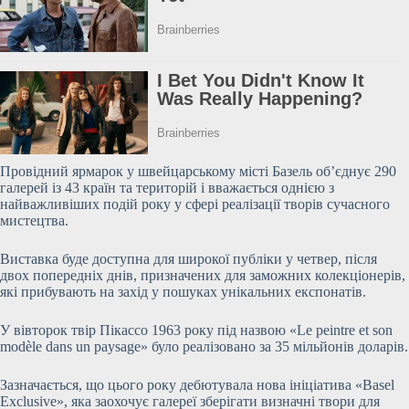
Провідний ярмарок у швейцарському місті Базель об’єднує 290
галерей із 43 країн та територій і вважається однією з
найважливіших подій року у сфері реалізації творів сучасного
мистецтва.
Виставка буде доступна для
широкої публіки у четвер, після
двох попередніх днів, призначених для заможних колекціонерів,
які прибувають на захід у пошуках унікальних експонатів.
У вівторок твір Пікассо 1963 року під назвою «Le peintre et son
modèle dans un paysage» було реалізовано за 35 мільйонів доларів.
Зазначається, що цього року дебютувала нова ініціатива «Basel
Exclusive», яка заохочує галереї зберігати визначні твори для