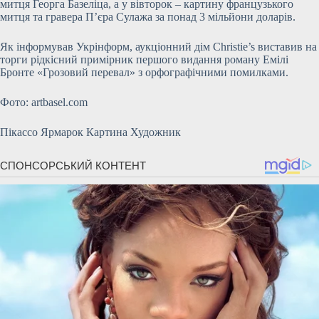
митця Георга Базеліца, а у вівторок – картину французького
митця та гравера П’єра Сулажа за понад 3 мільйони доларів.
Як інформував Укрінформ, аукціонний дім Christie’s виставив на
торги рідкісний примірник першого видання роману Емілі
Бронте «Грозовий перевал» з орфографічними помилками.
Фото: artbasel.com
Пікассо Ярмарок Картина Художник