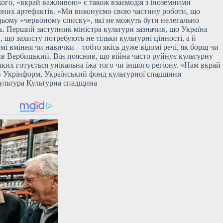
ького, «вкрай важливою» є також взаємодія з іноземними
урних артефактів. «Ми виконуємо свою частину роботи, що
в цьому «червоному списку», які не можуть бути нелегально
ь. Перший заступник міністра культури зазначив, що Україна
що захисту потребують не тільки культурні цінності, а й
і вміння чи навички – тобто якісь дуже відомі речі, як борщ чи
жив Вербицький. Він пояснив, що війна часто руйнує культурну
ких готується унікальна їжа того чи іншого регіону. «Нам вкрай
ляв Укрінформ, Український фонд культурної спадщини
Культура Культурна спадщина