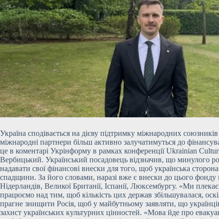
Україна сподівається на дієву підтримку міжнародних союзникі
міжнародні партнери більш активно залучатимуться до фінансува
це в коментарі Укрінформу в рамках конференції Ukrainian Culture
Вербицький. Український посадовець відзначив, що минулого ро
надавати свої фінансові внески для того, щоб українська сторон
спадщини. За його словами, наразі вже є внески до цього фонду в
Нідерландів, Великої Британії, Іспанії, Люксембургу. «Ми плек
працюємо над тим, щоб кількість цих держав збільшувалася, оскі
прагне знищити Росія, щоб у майбутньому заявляти, що українців
захист українських культурних цінностей. «Мова йде про евакуац