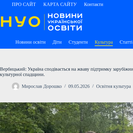
Перейти
ПРО САЙТ
КАРТА САЙТУ
Контакти
до
вмісту
Новини освіти
Діти
Студенти
Культура
Статті
Вербицький: Україна сподівається на жваву підтримку зарубіжн
культурної спадщини.
Мирослав Дорошко
09.05.2026
Освітня культура