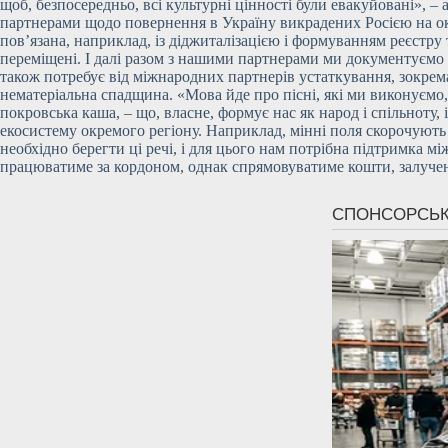
щоб, безпосередньо, всі культурні цінності були евакуйовані», 
партнерами щодо повернення в Україну викрадених Росією на ок
пов’язана, наприклад, із діджиталізацією і формуванням реєстру
переміщені. І далі разом з нашими партнерами ми документуємо т
також потребує від міжнародних партнерів устаткування, зокрема
нематеріальна спадщина. «Мова йде про пісні, які ми виконуємо, 
покровська каша, – що, власне, формує нас як народ і спільноту
екосистему окремого регіону. Наприклад, мінні поля скорочують 
необхідно берегти ці речі, і для цього нам потрібна підтримка
працюватиме за кордоном, однак спрямовуватиме кошти, залучені