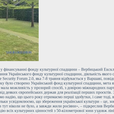
в у фінансуванні фонду культурної спадщини – Вербицький Екскл
ння Українського фонду культурної спадщини, діяльність якого с
 Security Forum 2.0, яка 7-8 травня відбувається у Варшаві, пові
ку було створено Український фонд культурної спадщини, мета я
а мала можливість у прозорий спосіб, з довірою міжнародних парт
ід деяких європейських держав для реалізації перших проєктів. З
аємо надію, що цього року отримаємо перші здобутки, і саме то
льки усвідомлюємо, що збереження української культури – це, зо
 тут ніколи не було, а завжди жили росіяни», – підкреслив Верб
ію всіх культурних цінностей з 50-кілометрової зони уздовж ліні