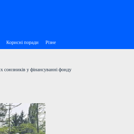
Корисні поради
Різне
их союзників у фінансуванні фонду