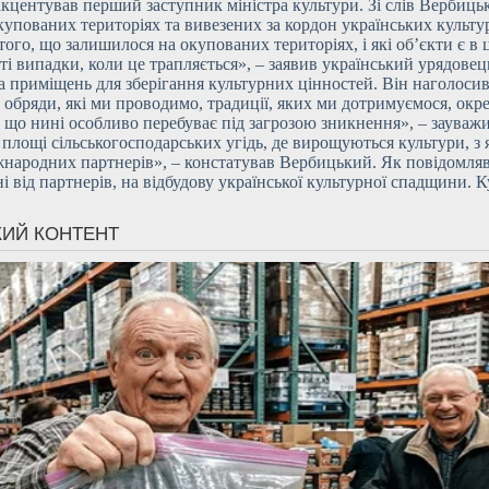
– акцентував перший заступник міністра культури. Зі слів Вербиц
упованих територіях та вивезених за кордон українських культ
 того, що залишилося на окупованих територіях, і які об’єкти є 
і випадки, коли це трапляється», – заявив український урядовец
 приміщень для зберігання культурних цінностей. Він наголосив, 
обряди, які ми проводимо, традиції, яких ми дотримуємося, окрем
, і що нині особливо перебуває під загрозою зникнення», – заува
площі сільськогосподарських угідь, де вирощуються культури, з я
 міжнародних партнерів», – констатував Вербицький. Як повідом
 від партнерів, на відбудову української культурної спадщини. 