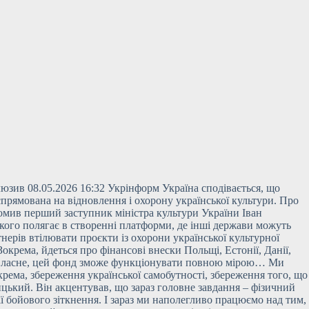
юзив 08.05.2026 16:32 Укрінформ Україна сподівається, що
прямована на відновлення і охорону української культури. Про
домив
перший заступник міністра культури України Іван
кого полягає в створенні платформи, де інші держави можуть
нерів втілювати проєкти із охорони української культурної
окрема, йдеться про фінансові внески Польщі, Естонії, Данії,
ді, власне, цей фонд зможе функціонувати повною мірою… Ми
крема, збереження української самобутності, збереження того, що
ицький. Він акцентував, що зараз головне завдання – фізичний
ї бойового зіткнення. І зараз ми наполегливо працюємо над тим,