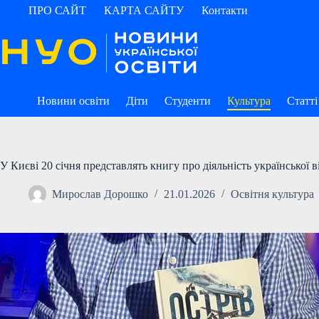
Перейти
ПРО САЙТ
КАРТА САЙТУ
Контакти
до
вмісту
Новини освіти
Діти
Студенти
Культура
Статті
У Києві 20 січня представлять книгу про діяльність української в
Мирослав Дорошко
21.01.2026
Освітня культура