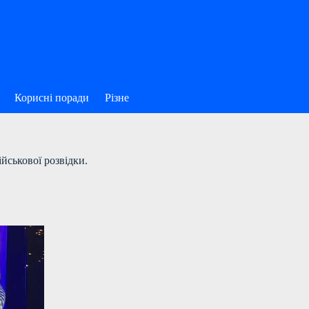
Корисні поради
Різне
ійськової розвідки.