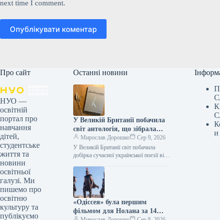
next time I comment.
Опублікувати коментар
Про сайт
Останні новини
Інформ
П
С
НУО —
К
освітній
С
портал про
У Великій Британії побачила
К
навчання
світ антологія, що зібрала
и
дітей,
твори дванадцяти
Мирослав Дорошко
Сер 9, 2026
студентське
українських поетес, а у Швеції
У Великій Британії світ побачила
життя та
видано збірку текстів
добірка сучасної української поезії від
новини
жінок, що має назву War-Torn Voices:
Наталки Ворожбит.
освітньої
Ukrainian Women’s Poetry. До…
галузі. Ми
пишемо про
освітню
«Одіссея» була першим
культуру та
фільмом для Нолана за 14
публікуємо
років, який подолав позначку
Мирослав Дорошко
Сер 8, 2026