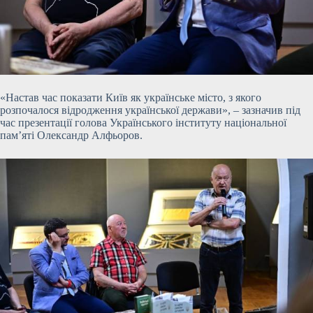
«Настав час показати Київ як українське місто, з якого
розпочалося відродження української держави», – зазначив під
час презентації голова Українського інституту національної
пам’яті Олександр Алфьоров.