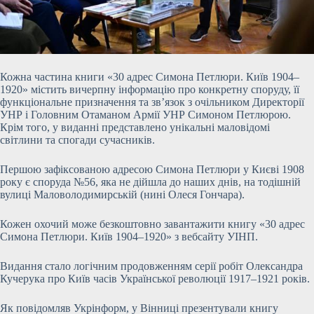
Кожна частина книги «30 адрес Симона Петлюри. Київ 1904–
1920» містить вичерпну інформацію про конкретну спо­руду, її
функціональне призначення та зв’язок з очільником Директорії
УНР і Головним Отаманом Армії УНР Симоном Петлюрою.
Крім того, у виданні представлено унікальні маловідомі
світлини та спогади сучасників.
Першою зафіксованою адресою Симона Петлюри у Києві 1908
року є спо­руда №56, яка не дійшла до наших днів, на тодішній
вулиці Маловолодимирській (нині Олеся Гончара).
Кожен охочий може безкоштовно завантажити книгу «30 адрес
Симона Петлюри. Київ 1904–1920» з вебсайту УІНП.
Видання стало логічним продовженням серії робіт Олександра
Кучерука про Київ часів Української революції 1917–1921 років.
Як повідомляв Укрінформ, у Вінниці презентували книгу