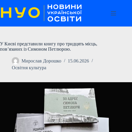
Перейти
до
вмісту
У Києві представили книгу про тридцять місць,
пов’язаних із Симоном Петлюрою.
Мирослав Дорошко
15.06.2026
Освітня культура