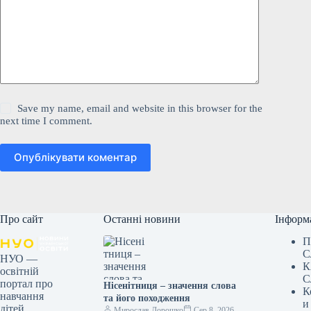
Save my name, email and website in this browser for the
next time I comment.
Опублікувати коментар
Про сайт
Останні новини
Інформ
П
С
НУО —
К
освітній
С
портал про
Нісенітниця – значення слова
К
навчання
та його походження
и
дітей,
Мирослав Дорошко
Сер 8, 2026