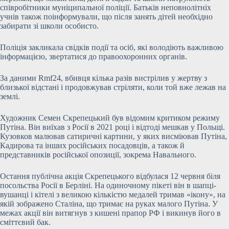
співробітники муніципальної поліції. Батьків неповнолітніх
учнів також поінформували, що після занять дітей необхідно
забирати зі школи особисто.
Поліція закликала свідків події та осіб, які володіють важливою
інформацією, звертатися до правоохоронних органів.
За даними Rmf24, вбивця кілька разів вистрілив у жертву з
близької відстані і продовжував стріляти, коли той вже лежав на
землі.
Художник Семен Скрепецький був відомим критиком режиму
Путіна. Він виїхав з Росії в 2021 році і відтоді мешкав у Польщі.
Кузовков малював сатиричні картини, у яких висміював Путіна,
Кадирова та інших російських посадовців, а також й
представників російської опозиції, зокрема Навального.
Остання публічна акція Скрепецького відбулася 12 червня біля
посольства Росії в Берліні. На одиночному пікеті він в шапці-
вушанці і кітелі з великою кількістю медалей тримав «ікону», на
якій зображено Сталіна, що тримає на руках малого Путіна. У
межах акції він витягнув з кишені прапор РФ і викинув його в
сміттєвий бак.