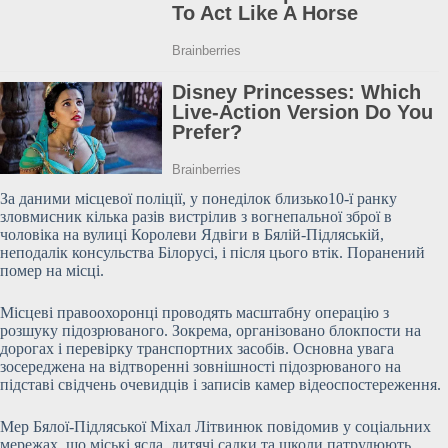
За даними місцевої поліції, у понеділок близько10-ї ранку
зловмисник кілька разів вистрілив з вогнепальної зброї в
чоловіка на вулиці
Королеви Ядвіги в Бялій-Підляській,
неподалік консульства Білорусі, і після цього втік. Поранений
помер на місці.
Місцеві правоохоронці проводять масштабну операцію з
розшуку підозрюваного. Зокрема, організовано блокпости на
дорогах і перевірку транспортних засобів. Основна увага
зосереджена на відтворенні зовнішності підозрюваного на
підставі свідчень очевидців і записів камер відеоспостереження.
Мер Бялої-Підляської Міхал Літвинюк повідомив у соціальних
мережах, що міські ясла, дитячі садки та школи патрулюють