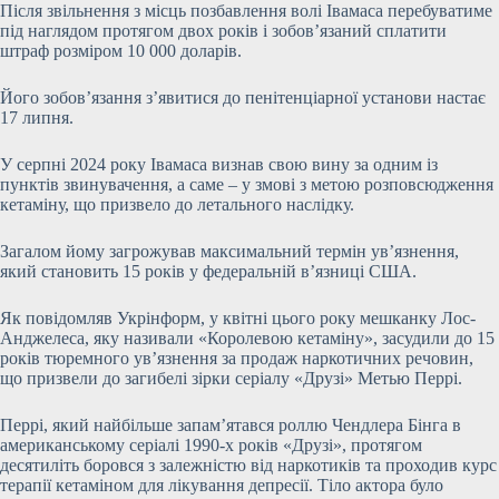
Після звільнення з місць позбавлення волі Івамаса перебуватиме
під наглядом протягом двох років і зобов’язаний сплатити
штраф розміром 10 000 доларів.
Його зобов’язання з’явитися до пенітенціарної установи настає
17 липня.
У серпні 2024 року Івамаса визнав свою вину за одним із
пунктів звинувачення, а саме – у змові з метою розповсюдження
кетаміну, що призвело до летального наслідку.
Загалом йому загрожував максимальний термін ув’язнення,
який становить 15 років у федеральній в’язниці США.
Як повідомляв Укрінформ, у квітні цього року мешканку Лос-
Анджелеса, яку називали «Королевою кетаміну», засудили до 15
років тюремного ув’язнення за продаж наркотичних речовин,
що призвели до загибелі зірки серіалу «Друзі» Метью Перрі.
Перрі, який найбільше запам’ятався роллю Чендлера Бінга в
американському серіалі 1990-х років «Друзі», протягом
десятиліть боровся з залежністю від наркотиків та проходив курс
терапії кетаміном для лікування депресії. Тіло актора було