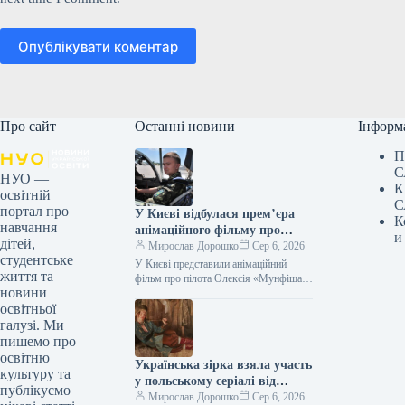
Опублікувати коментар
Про сайт
Останні новини
Інформ
П
С
НУО —
К
освітній
С
портал про
У Києві відбулася прем’єра
К
навчання
анімаційного фільму про
и
дітей,
пілота Олексія «Мунфіша»
Мирослав Дорошко
Сер 6, 2026
студентське
Меся.
У Києві представили анімаційний
життя та
фільм про пілота Олексія «Мунфіша»
новини
Меся Відео 06.08.2026 20:51
освітньої
Укрінформ У Музеї війни відбулася
прем’єра першої…
галузі. Ми
пишемо про
освітню
Українська зірка взяла участь
культуру та
у польському серіалі від
публікуємо
Netflix
Мирослав Дорошко
Сер 6, 2026