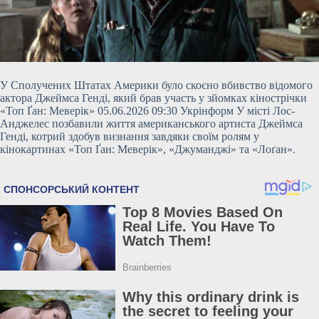
У Сполучених Штатах Америки було скоєно вбивство відомого
актора Джеймса Генді, який брав участь у зйомках кінострічки
«Топ Ґан: Меверік» 05.06.2026 09:30 Укрінформ У місті Лос-
Анджелес позбавили життя американського артиста Джеймса
Генді, котрий здобув визнання завдяки своїм ролям у
кінокартинах «Топ Ґан: Меверік», «Джуманджі» та «Лоґан».