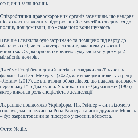
офіційній заяві поліції.
Співробітники правоохоронних органів зазначили, що невдовзі
після скоєння злочину підозрюваний самостійно звернувся до
поліції, повідомивши, що «саме його вони шукають».
Пізніше Гледхілла було затримано та поміщено під варту до
місцевого слідчого ізолятора за звинуваченням у скоєнні
вбивства. Судом було встановлено суму застави у розмірі 2
мільйонів доларів.
Джеймс Генді був відомий не тільки завдяки своїй участі у
фільмі «Топ Ґан: Меверік» (2022), але й завдяки появі у стрічці
«Лоґан» (2017), де він втілив образ лікаря, що надавав допомогу
персонажу Г’ю Джекмана. У кінокартині «Джуманджі» (1995)
актор виконав роль спеціаліста з дезінсекції.
Як раніше повідомляв Укрінформ, Нік Райнер – син відомого
голлівудського режисера Роба Райнера та його дружини Мішель
– був заарештований за підозрою у скоєнні вбивства.
Фото: Netflix