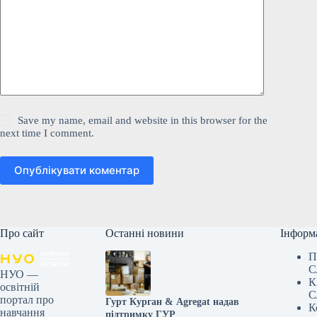
Save my name, email and website in this browser for the
next time I comment.
Опублікувати коментар
Про сайт
Останні новини
Інформ
П
С
НУО —
К
освітній
С
портал про
Гурт Курган & Agregat надав
К
навчання
підтримку ГУР