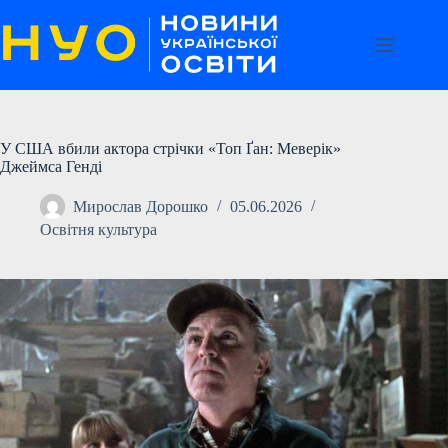
Перейти
до
вмісту
У США вбили актора стрічки «Топ Ґан: Меверік»
Джеймса Генді
Мирослав Дорошко
05.06.2026
Освітня культура