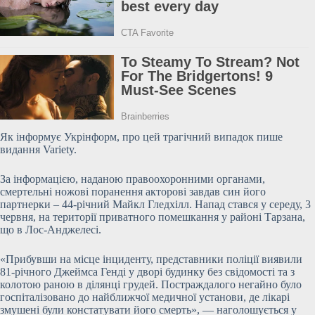
Як інформує Укрінформ, про цей трагічний випадок пише
видання Variety.
За інформацією, наданою правоохоронними органами,
смертельні ножові поранення акторові
завдав син його
партнерки – 44-річний Майкл Гледхілл. Напад стався у середу, 3
червня, на території приватного помешкання у районі Тарзана,
що в Лос-Анджелесі.
«Прибувши на місце інциденту, представники поліції виявили
81-річного Джеймса Генді у дворі будинку без свідомості та з
колотою раною в ділянці грудей. Постраждалого негайно було
госпіталізовано до найближчої медичної установи, де лікарі
змушені були констатувати його смерть», — наголошується у