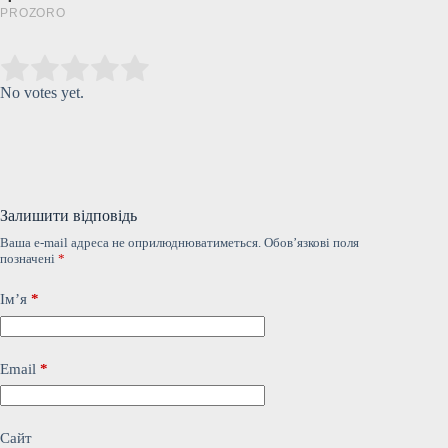
Submit Rating
Rate this item:
No votes yet.
Залишити відповідь
Ваша e-mail адреса не оприлюднюватиметься.
Обов’язкові поля
позначені
*
Ім’я
*
Email
*
Сайт