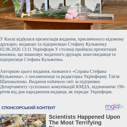
У Києві відбулася презентація видання, присвяченого відомому
друкарю, видавцю та підприємцю Стефану Кульженку
02.06.2026 13:11 Укрінформ У столиці пройшла презентація
книжки, що вшановує видатного друкаря, книговидавця та
підприємця Стефана Кульженка.
Авторкою цього видання, названого «Справа Стефана
Кульженка», є письменниця та редакторка Укрінформу Таїсія
Шаповаленко. Видання побачило світ за підтримки
Департаменту суспільних комунікацій КМДА, відзначаючи 190-
річчя від дня
народження видавця, як передає Укрінформ.