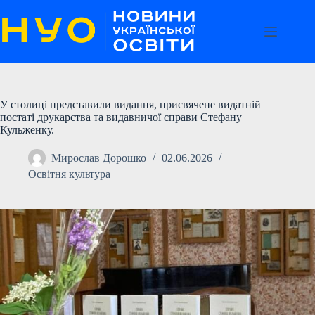
Перейти
до
вмісту
У столиці представили видання, присвячене видатній
постаті друкарства та видавничої справи Стефану
Кульженку.
Мирослав Дорошко
02.06.2026
Освітня культура