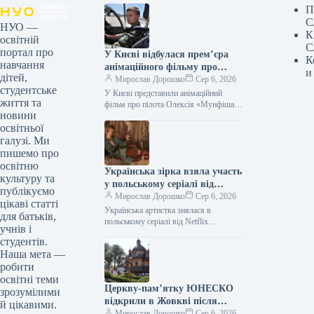
П
С
НУО —
К
освітній
С
портал про
У Києві відбулася прем’єра
К
навчання
анімаційного фільму про
и
дітей,
пілота Олексія «Мунфіша»
Мирослав Дорошко
Сер 6, 2026
студентське
Меся.
У Києві представили анімаційний
життя та
фільм про пілота Олексія «Мунфіша»
новини
Меся Відео 06.08.2026 20:51
освітньої
Укрінформ У Музеї війни відбулася
прем’єра першої…
галузі. Ми
пишемо про
освітню
Українська зірка взяла участь
культуру та
у польському серіалі від
публікуємо
Netflix
Мирослав Дорошко
Сер 6, 2026
цікаві статті
Українська артистка знялася в
для батьків,
польському серіалі від Netflix
учнів і
06.08.2026 21:06 Укрінформ
студентів.
Українська артистка Оксана
Наша мета —
Черкашина, відома за роботами у
робити
стрічках…
освітні теми
Церкву-пам’ятку ЮНЕСКО
зрозумілими
відкрили в Жовкві після
й цікавими.
реставрації
Мирослав Дорошко
Сер 6, 2026