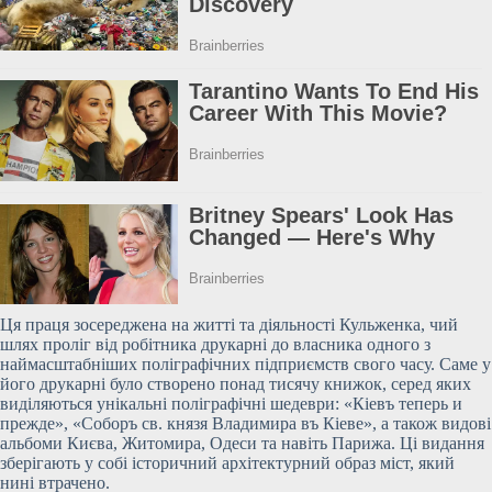
Ця праця зосереджена на житті та діяльності Кульженка, чий
шлях проліг від робітника друкарні до власника одного з
наймасштабніших поліграфічних підприємств свого часу. Саме у
його друкарні було створено понад тисячу книжок, серед яких
виділяються унікальні поліграфічні шедеври: «Кіевъ теперь и
прежде», «Соборъ св. князя Владимира въ Кіеве», а також видові
альбоми Києва, Житомира, Одеси та навіть Парижа. Ці видання
зберігають у собі історичний архітектурний образ міст, який
нині втрачено.