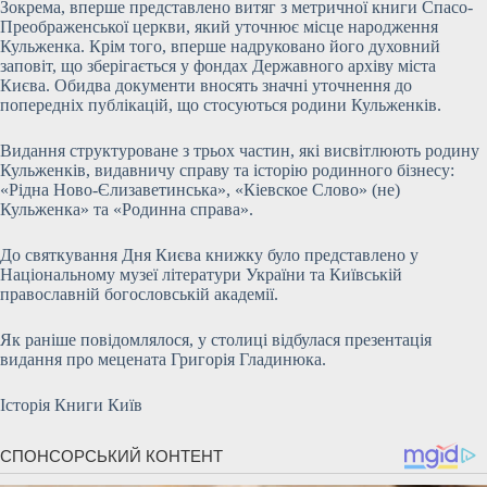
Зокрема, вперше представлено витяг з метричної книги Спасо-
Преображенської церкви, який уточнює місце народження
Кульженка. Крім того, вперше надруковано його духовний
заповіт, що зберігається у фондах Державного архіву міста
Києва. Обидва документи вносять значні уточнення до
попередніх публікацій, що стосуються родини Кульженків.
Видання структуроване з трьох частин, які висвітлюють родину
Кульженків, видавничу справу та історію родинного бізнесу:
«Рідна Ново-Єлизаветинська», «Кіевское Слово» (не)
Кульженка» та «Родинна справа».
До святкування Дня Києва книжку було представлено у
Національному музеї літератури України та Київській
православній богословській академії.
Як раніше повідомлялося, у столиці відбулася презентація
видання про мецената Григорія Гладинюка.
Історія Книги Київ