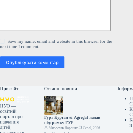
Save my name, email and website in this browser for the
next time I comment.
Опублікувати коментар
Про сайт
Останні новини
Інформ
П
С
НУО —
К
освітній
С
портал про
Гурт Курган & Agregat надав
К
навчання
підтримку ГУР
и
дітей,
Мирослав Дорошко
Сер 9, 2026
студентське