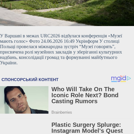
У Варшаві в межах URC2026 відбулася конференція «Музеї
мають голос» Фото 24.06.2026 16:49 У
крінформ У столиці
Польщі провелася міжнародна зустріч “Музеї говорять”,
присвячена ролі музейних закладів у зберіганні культурних
надбань, консолідації громад та формуванні майбутнього
України.