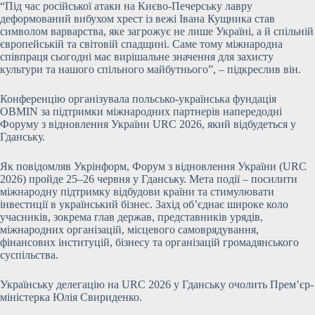
“Під час російської атаки на Києво-Печерську лавру
деформований вибухом хрест із вежі Івана Кущника став
символом варварства, яке загрожує не лише Україні, а й спільній
європейській та світовій спадщині. Саме тому міжнародна
співпраця сьогодні має вирішальне значення для захисту
культури та нашого спільного майбутнього”, – підкреслив він.
Конференцію організувала польсько-українська фундація
OBMIN за підтримки міжнародних партнерів напередодні
Форуму з відновлення України URC 2026, який відбудеться у
Гданську.
Як повідомляв Укрінформ, Форум з відновлення України (URC
2026) пройде 25–26 червня у Гданську. Мета події – посилити
міжнародну підтримку відбудови країни та стимулювати
інвестиції в український бізнес. Захід об’єднає широке коло
учасників, зокрема глав держав, представників урядів,
міжнародних організацій, місцевого самоврядування,
фінансових інституцій, бізнесу та організацій громадянського
суспільства.
Українську делегацію на URC 2026 у Гданську очолить Прем’єр-
міністерка Юлія Свириденко.