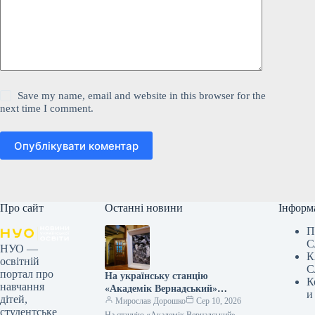
Save my name, email and website in this browser for the
next time I comment.
Опублікувати коментар
Про сайт
Останні новини
Інформ
П
С
НУО —
К
освітній
С
портал про
На українську станцію
К
навчання
«Академік Вернадський»
и
дітей,
привезли полотно Івана
Мирослав Дорошко
Сер 10, 2026
студентське
Марчука, яке він передав в