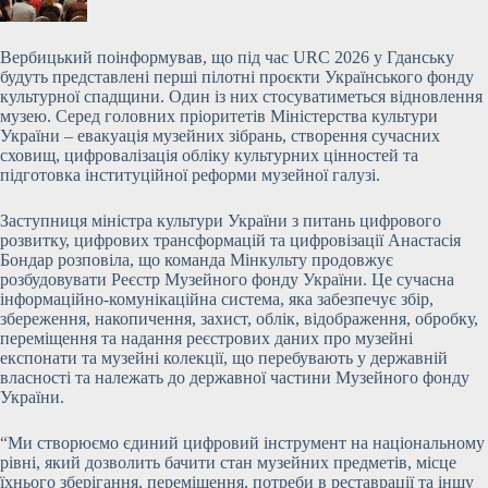
Вербицький поінформував, що під час URC 2026 у Гданську
будуть представлені перші пілотні проєкти Українського фонду
культурної спадщини. Один із них стосуватиметься відновлення
музею. Серед головних пріоритетів Міністерства культури
України – евакуація музейних зібрань, створення сучасних
сховищ, цифровалізація обліку культурних цінностей та
підготовка інституційної реформи музейної галузі.
Заступниця міністра культури України з питань цифрового
розвитку, цифрових трансформацій та цифровізації Анастасія
Бондар розповіла, що команда Мінкульту продовжує
розбудовувати Реєстр Музейного фонду України. Це сучасна
інформаційно-комунікаційна система, яка забезпечує збір,
збереження, накопичення, захист, облік, відображення, обробку,
переміщення та надання реєстрових даних про музейні
експонати та музейні колекції, що перебувають у державній
власності та належать до державної частини Музейного фонду
України.
“Ми створюємо єдиний цифровий інструмент на національному
рівні, який дозволить бачити стан музейних предметів, місце
їхнього зберігання, переміщення, потреби в реставрації та іншу