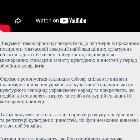
Документ також пропонує звернутися до партнерів із проханням
посприяти тимчасовій евакуації найбільш цінних культурних
об’єктів задля їх безпечного зберігання, відповідно до
міжнародних стандартів захисту культурних цінностей у період
збройних конфліктів.
Окремо пропонується закликати світову спільноту визнати
планомірне знищення української культурної спадщини актом
культурного геноциду українського народу та підкреслити, що
подібні дії становлять загрозу світовій культурній спадщині й
міжнародній безпеці.
Також документ містить заклик сприяти розшуку, поверненню
та реституції культурних цінностей, які були незаконно вивезені
з території України.
Автори проєкту вважають, що його прийняття допоможе