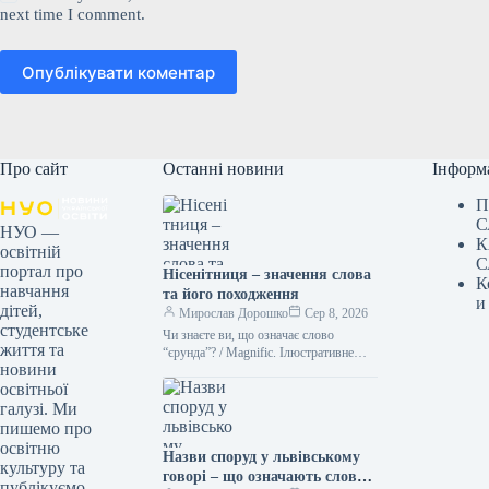
next time I comment.
Опублікувати коментар
Про сайт
Останні новини
Інформ
П
С
НУО —
К
освітній
С
портал про
Нісенітниця – значення слова
К
навчання
та його походження
и
дітей,
Мирослав Дорошко
Сер 8, 2026
студентське
Чи знаєте ви, що означає слово
життя та
“єрунда”? / Magnific. Ілюстративне
новини
фото Іноді історія походження слова
освітньої
буває цікавішою за саме його…
галузі. Ми
пишемо про
освітню
Назви споруд у львівському
культуру та
говорі – що означають слова
публікуємо